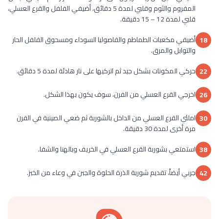
المفروم والثوم وقلبي لمدة 5 دقائق، أضيفي الفلفل والقرع العسلي،
قلبي لمدة 12 – 15 دقيقة.
أضيفي مكعبات الطماطم والفاصوليا السوداء ومسحوق الفلفل الحار
18
والتوابل والمرق.
حركي المكونات بشكل جيد ثم اتركيها على نار هادئة لمدة 5 دقائق.
22
اخرجي القرع العسلي من الفرن، سوف يكون بهذا الشكل.
26
املئي القرع العسلي من الداخل بالشوربة ثم ضعي الصينية في الفرن
30
مرة أخرى لمدة 30 دقيقة.
استمتعي بشوربة القرع العسلي في الخريف وبالهنا والشفا.
38
جربي أيضاً، تقديم شوربة الذرة الحلوة والجبن في وعاء من الخبز.
42