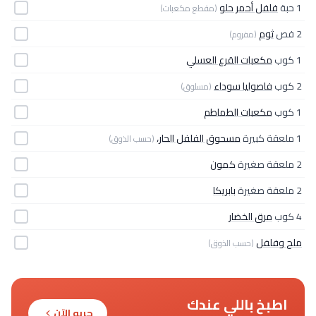
1 حبة
فلفل أحمر حلو
(مقطع مكعبات)
2 فص
ثوم
(مفروم)
1 كوب
مكعبات القرع العسلي
2 كوب
فاصوليا سوداء
(مسلوق)
1 كوب
مكعبات الطماطم
1 ملعقة كبيرة
مسحوق الفلفل الحار،
(حسب الذوق)
2 ملعقة صغيرة
كمون
2 ملعقة صغيرة
بابريكا
4 كوب
مرق الخضار
ملح وفلفل
(حسب الذوق)
اطبخ باللي عندك
جربه الآن