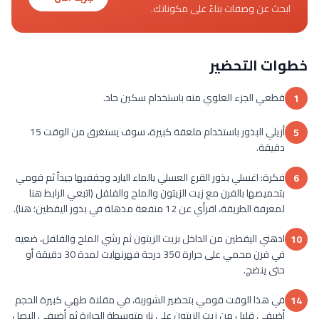
ابحث عن وصفات بناءً على مكوناتك.
خطوات التحضير
قطعي الجزء العلوي منه باستخدام سكين حاد.
1
أزيلي البذور باستخدام ملعقة كبيرة، سوف يستغرق من الوقت 15
5
دقيقة.
فكرة: اغسلي بذور القرع العسلي بالماء البارد وجففيها جيداً ثم قومي
6
بتحميصها بالفرن مع زيت الزيتون والملح والفلفل (اتبعي الرابط هنا
لمعرفة الطريقة، اقرأي عن 12 منفعة مذهلة في بذور اليقطين؛ هنا).
ادهني اليقطين من الداخل بزيت الزيتون ثم رشي الملح والفلفل، ضعيه
10
في فرن محمي على حرارة 350 درجة فهرنهايت لمدة 30 دقيقة أو
حتى ينضج.
في هذا الوقت قومي بتحضير الشوربة، في مقلاة طهي كبيرة الحجم
14
أضيفي قليل من زيت الزيتون على نار متوسطة الحرارة ثم أضيفي البصل