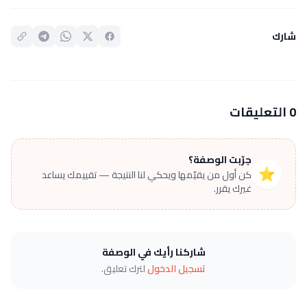
شارك
0 التعليقات
جرّبت الوصفة؟
⭐
كن أول من يقيّمها ويحكي لنا النتيجة — تقييمك يساعد
غيرك يقرر.
شاركنا رأيك في الوصفة
تسجيل الدخول
لترك تعليق.