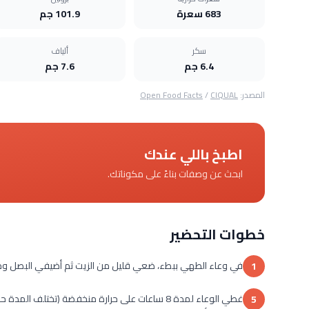
683 سعرة
101.9 جم
سكر
ألياف
6.4 جم
7.6 جم
المصدر:
CIQUAL
/
Open Food Facts
اطبخ باللي عندك
ابحث عن وصفات بناءً على مكوناتك.
خطوات التحضير
في وعاء الطهي ببطء، ضعي قليل من الزيت ثم أضيفي البصل ومكعبات البطاطس
1
5