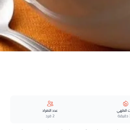
 الطهي
عدد الافراد
ة
2 فرد