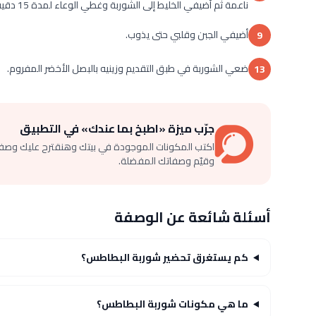
ناعمة ثم أضيفي الخليط إلى الشوربة وغطي الوعاء لمدة 15 دقيقة أو حتى تصبح الشوربة سميكة.
أضيفي الجبن وقلبي حتى يذوب.
9
ضعي الشوربة في طبق التقديم وزينيه بالبصل الأخضر المفروم.
13
جرّب ميزة «اطبخ بما عندك» في التطبيق
اكتب المكونات الموجودة في بيتك وهنقترح عليك وصف
وقيّم وصفاتك المفضلة.
أسئلة شائعة عن الوصفة
كم يستغرق تحضير شوربة البطاطس؟
ما هي مكونات شوربة البطاطس؟