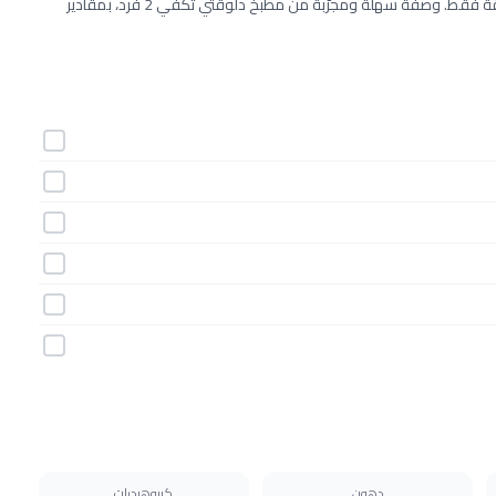
طريقة عمل شوربة البطاطس خطوة بخطوة بـ6 مكونات وفي 30 دقيقة فقط. وصفة سهلة ومجرّبة من مطبخ دلوقتي تكفي 2 فرد، بمقادير
دهون
كربوهيدرات