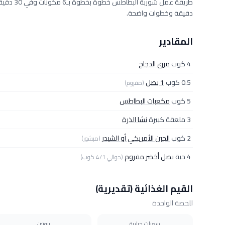
دقيقة وخطوات واضحة.
المقادير
4 كوب
مرق الدجاج
0.5 كوب
1 بصل
(مفروم)
5 كوب
مكعبات البطاطس
3 ملعقة كبيرة
نشا الذرة
2 كوب
الجبن الأمريكي أو الشيدر
(مبشور)
4 حبة
بصل أخضر مفروم
(حوالي 4/1 كوب)
القيم الغذائية (تقديرية)
للحصة الواحدة
سعرات حرارية
بروتين