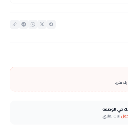
ك يقرر.
يك في الوصفة
خول
لترك تعليق.