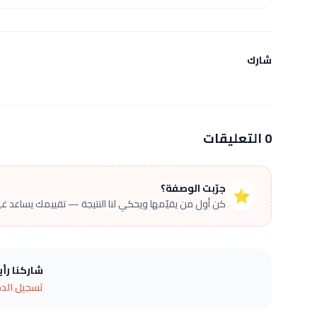
شارك
0 التعليقات
جرّبت الوصفة؟
⭐
كن أول من يقيّمها ويحكي لنا النتيجة — تقييمك يساعد غير
شاركنا رأ
تسجيل الد