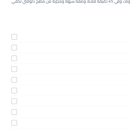
طريقة عمل ساندويتش فاهيتا اللحم بالمشروم خطوة بخطوة بـ14 مكونات وفي 45 دقيقة فقط. وصفة سهلة ومجرّبة من مطبخ دلوقتي تكفي