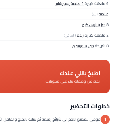
6 ملعقة كبيرة
4 صلصةرسييرشاير
صلصة
(حار)
8
خبز فينوى كبير
2 ملعقة كبيرة
زبدة
( اضافى)
8 شريحة
جبن سويسرى
اطبخ باللي عندك
ابحث عن وصفات بناءً على مكوناتك.
خطوات التحضير
قومى بتقطيع اللحم الي شرائح رفيعة ثم تبيليه بالملح والفلفل ال
1