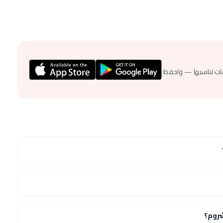
ات تناسبها — واحفظ
روم؟