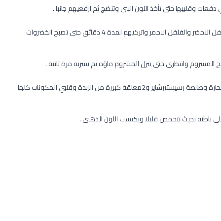
اخفضى درجة الحرارة الى المتوسطة ثم ضعي البصل والثوم والفلفل الاخضر والفلفل الاحمر واتركيهم لمدة 4 دقائق حتى تصبح الخضروات
بعد ذلك أضيفي الي المشروم قطع اللحم والخضروات والصلصة الحارة وصلصة رسيستيرشاير و2معلقة كبيرة من الزبدة وقلبي المكونات كلها