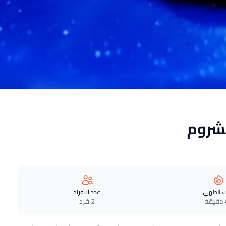
مشروم
 الطهي
عدد الافراد
ة
2 فرد