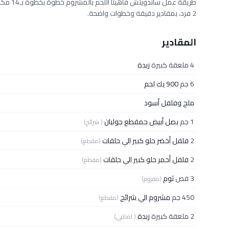
2 فرد، بمقادير دقيقة وخطوات واضحة.
المقادير
4 ملعقة كبيرة
زبدة
6 جم
900 يك لحم
ملح وفلفل أسود
1 جم
بصل أبيض حمقطع جوليان
( شرائح)
2
فلفل أخضر حلو كبير الي حلقات
(مقطع)
2
فلفل أحمر حلو كبير الي حلقات
(مقطع)
3 فص
ثوم
(مفروم)
450 جم
مشروم الي شرائح
(مقطع)
2 ملعقة كبيرة
زبدة
( اضافي)