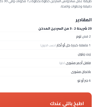
دقيقة وخطوات واضحة.
المقادير
23 شريحة 2 : 3 من السردين المدخن
2 فص
ثوم
1 ملعقة كبيرة
خل أو أكثر
(حسب الذوق)
زيت زيتون
فلفل أحمر مشوى
(حلو)
باذنجان مشوى
6
خبز أو تو
اطبخ باللي عندك