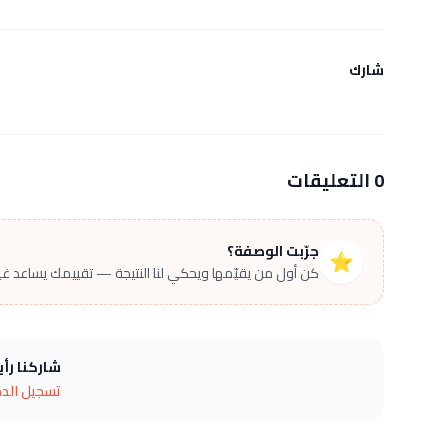
شارك
0 التعليقات
جرّبت الوصفة؟
⭐
كن أول من يقيّمها ويحكي لنا النتيجة — تقييمك يساعد غير
شاركنا رأ
تسجيل الد