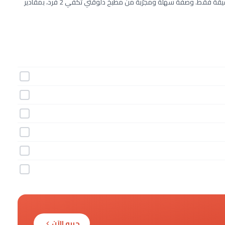
طريقة عمل ساندوتش السردين خطوة بخطوة بـ7 مكونات وفي 30 دقيقة فقط. وصفة سهلة ومجرّبة من مطبخ دلوقتي تكفي 2 فرد، بمقادير
جربه الآن