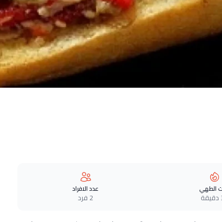
 الطهي
عدد الافراد
ة
2 فرد