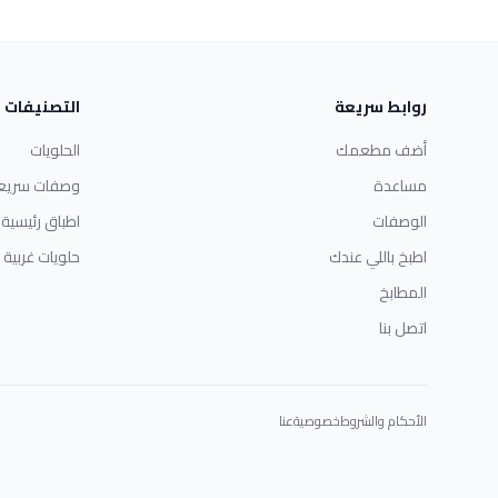
روابط سريعة
التصنيفات
أضف مطعمك
الحلويات
مساعدة
وصفات سريع
الوصفات
اطباق رئيسية
اطبخ باللي عندك
حلويات غربية
المطابخ
اتصل بنا
الأحكام والشروط
خصوصية
عنا