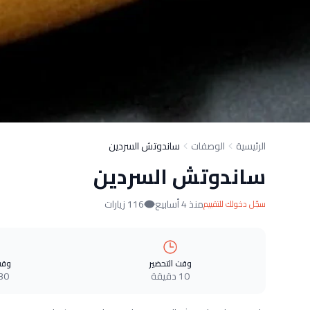
الرئيسية
الوصفات
ساندوتش السردين
ساندوتش السردين
منذ 4 أسابيع
116 زيارات
سجّل دخولك للتقييم
وقت التحضير
وقت
10 دقيقة
30 دقيق