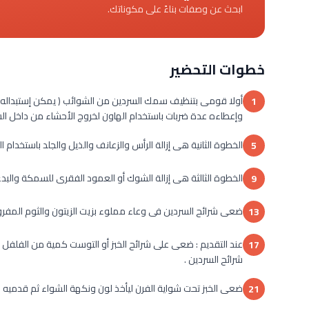
ابحث عن وصفات بناءً على مكوناتك.
خطوات التحضير
أولا قومى بتنظيف سمك السردين من الشوائب ( يمكن إستبداله ب
1
وإعطاءه عدة ضربات باستخدام الهاون لخروج الأحشاء من داخل ال
الخطوة الثانية هى إزالة الرأس والزعانف والذيل والجلد باستخدام ا
5
الخطوة الثالثة هى إزالة الشوك أو العمود الفقرى للسمكة والبد
9
ضعى شرائح السردين فى وعاء مملوء بزيت الزيتون والثوم المفروم
13
عند التقديم : ضعى على شرائح الخبز أو التوست كمية من الفلفل 
17
شرائح السردين .
ضعى الخبز تحت شواية الفرن ليأخذ لون ونكهة الشواء ثم قدميه 
21