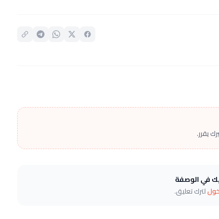
ك يقرر.
يك في الوصفة
خول
لترك تعليق.