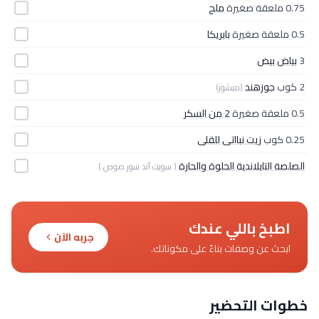
0.75 ملعقة صغيرة
ملح
0.5 ملعقة صغيرة
بابريكا
3
بياض بيض
2 كوب
جوزهند
(مبشور)
0.5 ملعقة صغيرة
2 من السكر
0.25 كوب
زيت نبااتى للقلى
الصلصة التايلاندية الحلوة والحارة
( سويت آند سور صوص )
اطبخ باللي عندك
جربه الآن
ابحث عن وصفات بناءً على مكوناتك.
خطوات التحضير