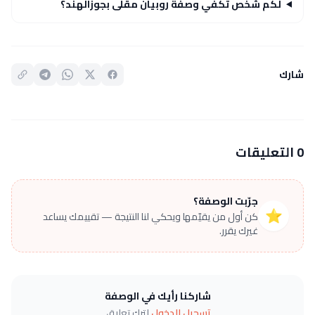
لكم شخص تكفي وصفة روبيان مقلى بجوزالهند؟
شارك
0 التعليقات
جرّبت الوصفة؟
⭐
كن أول من يقيّمها ويحكي لنا النتيجة — تقييمك يساعد
غيرك يقرر.
شاركنا رأيك في الوصفة
تسجيل الدخول
لترك تعليق.