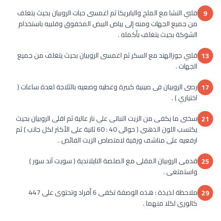
قلبي النشا مع الملح والبابريكا ثم اغمسى حبات الروبيان بحيث يتغلف
9
من جميع الجهات ومنه إلى بياض البيض المخفوق وقلبيه باستخدام
الشوكة بحيث يتغلف بأكمله .
قلبي جوزالهند مع السكر ثم اغمسى الروبيان بحيث يتغلف من جميع
13
الجهات .
رصى الروبيان فى صينية كبيرة وغطيه وضعيه بالثلاجة لعدة ساعات (
17
اختياري ) .
سخنى ما يكفى من الزيت النباتى على نار عالية ثم اقلى الروبيان بحيث
21
يكتسب اللون الذهبى ( حوالى 40 : 60 ثانية على الأكثر لكل جانب ) ثم
ارفعيه على مناشف ورقية لامتصاص الزيت الفائض .
قدمى الروبيان المقلى مع الصلصة التايلاندية ( سويت آند سور )
25
واستمتعى .
ملاحظة لذيذة : هذه الوصفة تكفى 6 أفراد وتحتوى على 447
29
كالورى لكلا منهما .