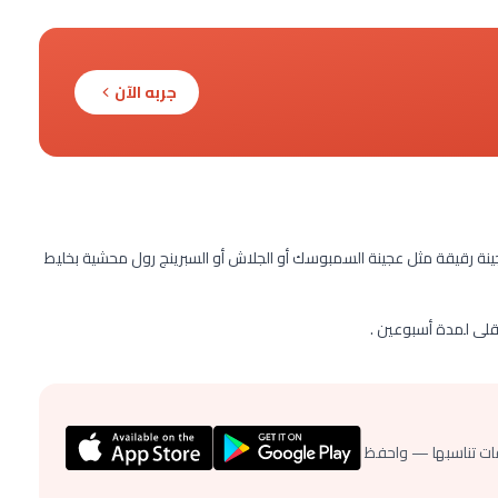
جربه الآن
نة رقيقة مثل عجينة السمبوسك أو الجلاش أو السبرينج رول محشية بخليط
قلى لمدة أسبوعين .
ات تناسبها — واحفظ