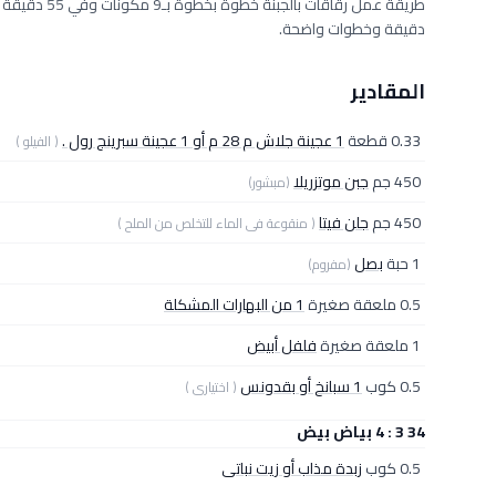
دقيقة وخطوات واضحة.
المقادير
0.33 قطعة
1 عجينة جلاش م 28 م أو 1 عجينة سبرينج رول .
( الفيلو )
450 جم
جبن موتزريلا
(مبشور)
450 جم
جلن فيتا
( منقوعة فى الماء للتخلص من الملح )
1 حبة
بصل
(مفروم)
0.5 ملعقة صغيرة
1 من البهارات المشكلة
1 ملعقة صغيرة
فلفل أبيض
0.5 كوب
1 سبانخ أو بقدونس
( اختيارى )
34 3 : 4 بياض بيض
0.5 كوب
زبدة مذاب أو زيت نباتى