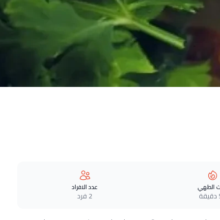
 الطهي
عدد الافراد
ة
2 فرد