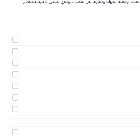
طريقة عمل رقاقات بالجبنة خطوة بخطوة بـ9 مكونات وفي 55 دقيقة فقط. وصفة سهلة ومجرّبة من مطبخ دلوقتي تكفي 2 فرد، بمقادير