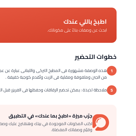
اطبخ باللي عندك
ابحث عن وصفات بناءً على مكوناتك.
خطوات التحضير
هذه الوصفة مشهورة فى المطبخ التركى واللبنانى عبارة عن عجي
1
من الجبن وملفوفة ومقلية فى الزيت وتُقدم كوجبة خفيفة .
ملاحظة لذيذة : يمكن تحضير الرقاقات وحفظها فى الفريزر قبل ال
5
جرّب ميزة «اطبخ بما عندك» في التطبيق
اكتب المكونات الموجودة في بيتك وهنقترح عليك وصف
وقيّم وصفاتك المفضلة.