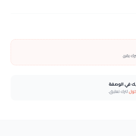
ك يقرر.
يك في الوصفة
خول
لترك تعليق.