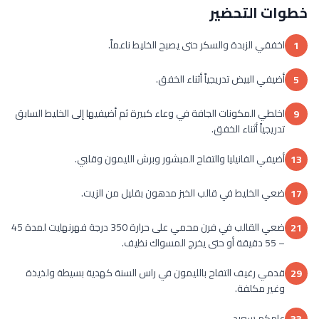
خطوات التحضير
اخفقي الزبدة والسكر حتى يصبح الخليط ناعماً.
1
أضيفي البيض تدريجياً أثناء الخفق.
5
اخلطي المكونات الجافة في وعاء كبيرة ثم أضيفيها إلى الخليط السابق
9
تدريجياً أثناء الخفق.
أضيفي الفانيليا والتفاح المبشور وبرش الليمون وقلبي.
13
ضعي الخليط في قالب الخبز مدهون بقليل من الزيت.
17
ضعي القالب في فرن محمي على حرارة 350 درجة فهرنهايت لمدة 45
21
– 55 دقيقة أو حتى يخرج المسواك نظيف.
قدمي رغيف التفاح بالليمون في راس السنة كهدية بسيطة ولذيذة
29
وغير مكلفة.
عامكم سعيد.
33