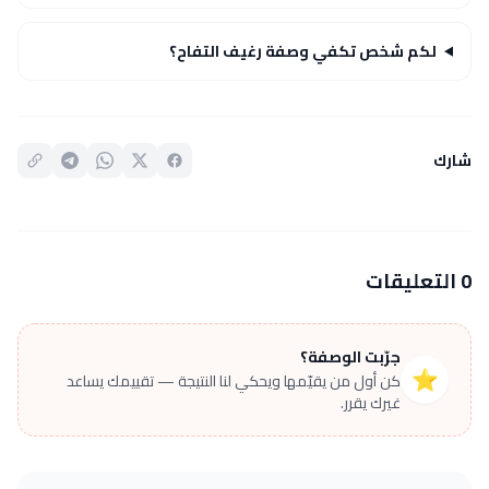
لكم شخص تكفي وصفة رغيف التفاح؟
شارك
0 التعليقات
جرّبت الوصفة؟
⭐
كن أول من يقيّمها ويحكي لنا النتيجة — تقييمك يساعد
غيرك يقرر.