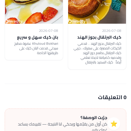
2026-07-08
2026-07-08
كيك البرتقال بجوز الهند
بان كيك سهل و سريع
كيك البرتقال بجوز الهند .. قدمي
Khuloud Bokhari عضوة مطبخ
الكيكات المميزة على سفرتك ، جربي
سيدتي قدمت البان كيك على
كيك البرتقال بطعم جوز الهند
طريقتها الخاصة
وقدميه كضيافة لذيذة تعلمي
أيضاً: كيك السميد بالبرتقال
0 التعليقات
جرّبت الوصفة؟
⭐
كن أول من يقيّمها ويحكي لنا النتيجة — تقييمك يساعد
غيرك يقرر.