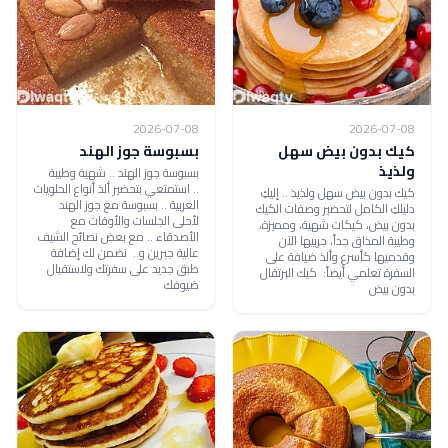
2026-07-08
2026-07-08
كيك بدون بيض سهل
بسبوسة جوز الهند
ولذيذ
بسبوسة جوز الهند .. شهية وطيبة
.. استمتعي بتحضير ألذ أنواع الحلويات
كيك بدون بيض سهل ولذيذ .. إليكِ
العربية .. بسبوسة مع جوز الهند
دليلكِ الكامل لتحضير وصفات الكيك
لأحلى الجلسات والأوقات مع
بدون بيض، كيكات شهية، ومميزة،
الأصدقاء .. مع بعض نصائح الشيف
وطيبة المذاق جداً، جربيها الآن
عالية جبرين و.. نضمن لك إضافة
وقدميها كأسرع وألذ ضيافة على
طبق جديد على سفرتك ولاستقبال
السفرة تعلمي أيضاً: كيك البرتقال
ضيوفك
بدون بيض