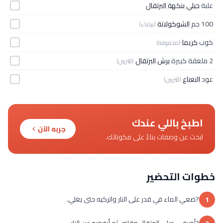
علبة
جيلي بنكهة البرتقال
100 جم
الشوكولاتة
(بيضاء)
كوب
كريما
(مخفوقة)
2 ملعقة كبيرة
برش البرتقال
(للتزيين)
عود
النعناع
(للتزيين)
اطبخ باللي عندك
جربه الآن
ابحث عن وصفات بناءً على مكوناتك.
خطوات التحضير
?ضعي الماء في قدر على النار واتركيه حتى يغلي.
1
?أضيفي جيلي البرتقال وقلبي ثم أرفعيه عن النار.