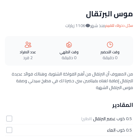
موس البرتقال
منذ شهر
1106 زيارات
سجّل دخولك للتقييم
وقت التحضير
وقت الطهي
عدد الافراد
0 دقيقة
0 دقيقة
2 فرد
من المعروف أن البرتقال من أهم الفواكة الشتوية، وهنالك فوائد عديدة
للبرتقال إضافة لغناه بفيتامين سي حضرنا لك في مطبخ سيدتي وصفة
موس البرتقال الشهية
المقادير
0.5 كوب
عصير البرتقال
(الطازج)
0.5 كوب
الماء