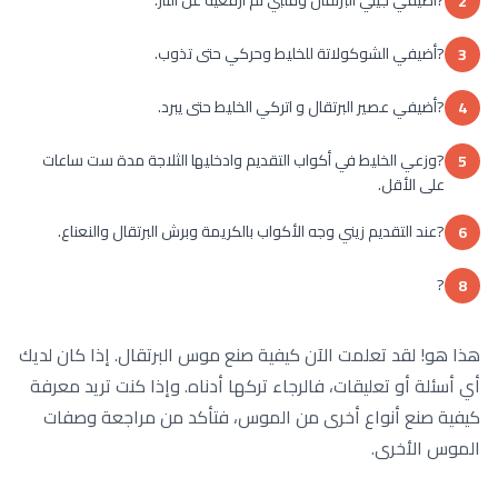
2
?أضيفي الشوكولاتة للخليط وحركي حتى تذوب.
3
?أضيفي عصير البرتقال و اتركي الخليط حتى يبرد.
4
?وزعي الخليط في أكواب التقديم وادخليها الثلاجة مدة ست ساعات
5
على الأقل.
?عند التقديم زيني وجه الأكواب بالكريمة وبرش البرتقال والنعناع.
6
?
8
هذا هو! لقد تعلمت الآن كيفية صنع موس البرتقال. إذا كان لديك
أي أسئلة أو تعليقات، فالرجاء تركها أدناه. وإذا كنت تريد معرفة
كيفية صنع أنواع أخرى من الموس، فتأكد من مراجعة وصفات
الموس الأخرى.