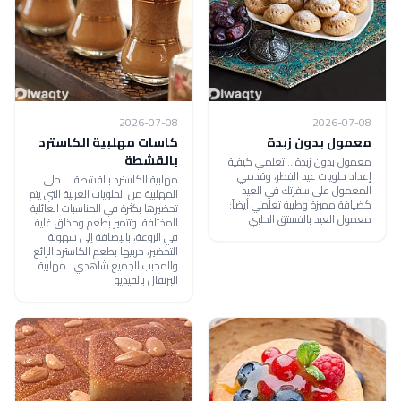
2026-07-08
2026-07-08
معمول بدون زبدة
كاسات مهلبية الكاسترد
بالقشطة
معمول بدون زبدة .. تعلمي كيفية
إعداد حلويات عيد الفطر، وقدمي
مهلبية الكاسترد بالقشطة ... حلى
المعمول على سفرتك في العيد
المهلبية من الحلويات العربية التي يتم
كضيافة مميزة وطيبة تعلمي أيضاً:
تحضيرها بكثرة في المناسبات العائلية
معمول العيد بالفستق الحلبي
المختلفة، وتتميز بطعم ومذاق غاية
في الروعة، بالإضافة إلى سهولة
التحضير، جربيها بطعم الكاسترد الرائع
والمحبب للجميع شاهدي: مهلبية
البرتقال بالفيديو