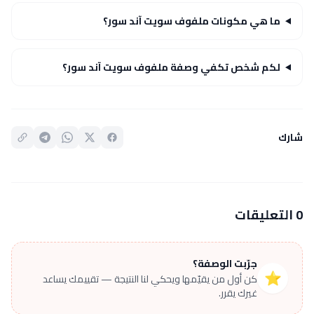
ما هي مكونات ملفوف سويت آند سور؟
لكم شخص تكفي وصفة ملفوف سويت آند سور؟
شارك
0 التعليقات
جرّبت الوصفة؟
⭐
كن أول من يقيّمها ويحكي لنا النتيجة — تقييمك يساعد
غيرك يقرر.