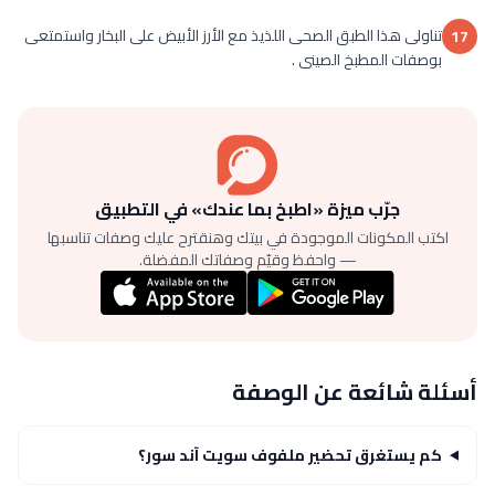
تناولى هذا الطبق الصحى اللذيذ مع الأرز الأبيض على البخار واستمتعى
17
بوصفات المطبخ الصينى .
جرّب ميزة «اطبخ بما عندك» في التطبيق
اكتب المكونات الموجودة في بيتك وهنقترح عليك وصفات تناسبها
— واحفظ وقيّم وصفاتك المفضلة.
أسئلة شائعة عن الوصفة
كم يستغرق تحضير ملفوف سويت آند سور؟