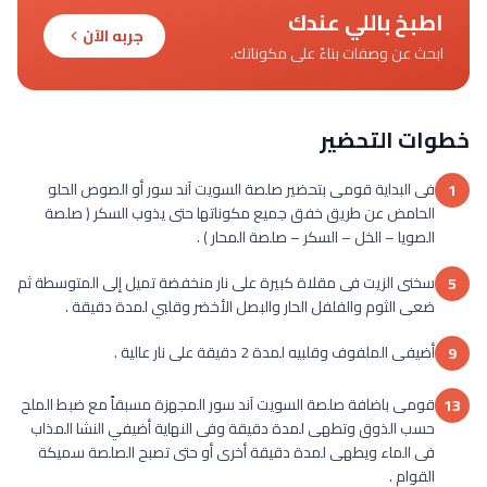
اطبخ باللي عندك
جربه الآن
ابحث عن وصفات بناءً على مكوناتك.
خطوات التحضير
فى البداية قومى بتحضير صلصة السويت آند سور أو الصوص الحلو
1
الحامض عن طريق خفق جميع مكوناتها حتى يذوب السكر ( صلصة
الصويا – الخل – السكر – صلصة المحار ) .
سخنى الزيت فى مقلاة كبيرة على نار منخفضة تميل إلى المتوسطة ثم
5
ضعى الثوم والفلفل الحار والبصل الأخضر وقلبي لمدة دقيقة .
أضيفى الملفوف وقلبيه لمدة 2 دقيقة على نار عالية .
9
قومى باضافة صلصة السويت آند سور المجهزة مسبقاً مع ضبط الملح
13
حسب الذوق وتطهى لمدة دقيقة وفى النهاية أضيفي النشا المذاب
فى الماء ويطهى لمدة دقيقة أخرى أو حتى تصبح الصلصة سميكة
القوام .