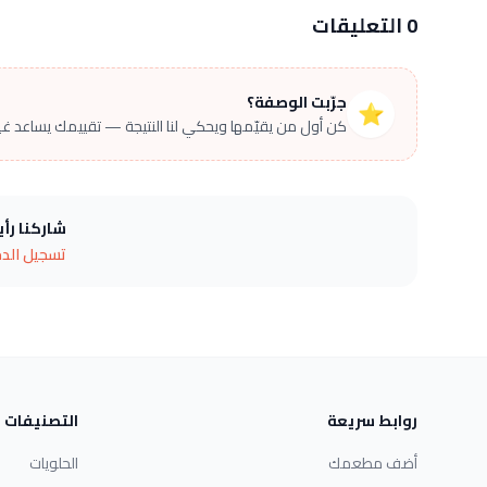
0 التعليقات
جرّبت الوصفة؟
⭐
كن أول من يقيّمها ويحكي لنا النتيجة — تقييمك يساعد غير
شاركنا رأ
تسجيل الد
روابط سريعة
التصنيفات
أضف مطعمك
الحلويات