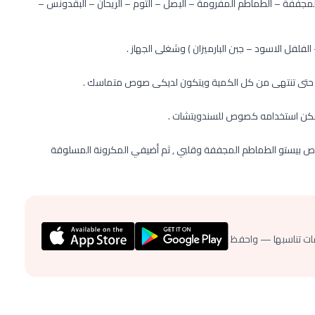
لمجففة – الطماطم المفرومة – البصل – الثوم – الريحان – البقدونس –
لفل الاسود – جبن البارميزان ) وشغلى الجهاز .
دريج حتى تنتهى من كل الكمية ويتكون لديكى صوص متماسك .
مكن استخدامه كصوص للسندويتشات .
بيستو الطماطم المجففة وقلبي , ثم أضيفي المكرونة المسلوقة
ات تناسبها — واحفظ