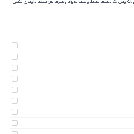
طريقة عمل مكرونة بيستو الطماطم المجففة خطوة بخطوة بـ14 مكونات وفي 25 دقيقة فقط. وصفة سهلة ومجرّبة من مطبخ دلوقتي تكفي