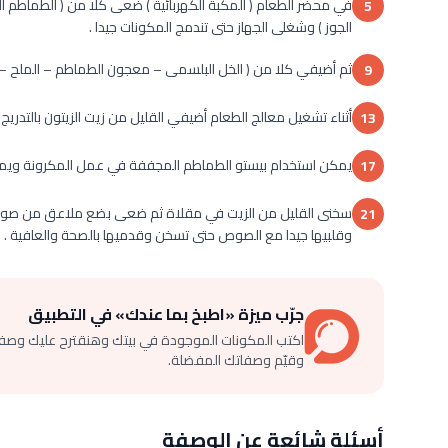
في محضر الطعام ( المكبة الكهربائية ) ضعى كلا من ( الطماطم ا
5
الجوز ) وشغلى الجهاز حتى تندمج المكونات جيدا .
ثم أضيفي كلا من ( الخل البلسمى – معجون الطماطم – الملح – الف
9
أثناء تشغيل معالج الطعام أضيفي القليل من زيت الزيتون بالت
13
يمكن استخدام بيستو الطماطم المجففة في عمل المكرونة وي
17
سخنى القليل من الزيت في مقلاة ثم ضعى بضع ملاعق من صوص 
21
وقلبيها جيدا مع الصوص حتى تسخن وقدميها بالصحة والعافية .
جرّب ميزة «اطبخ بما عندك» في التطبيق
اكتب المكونات الموجودة في بيتك وهنقترح عليك وصف
وقيّم وصفاتك المفضلة.
أسئلة شائعة عن الوصفة