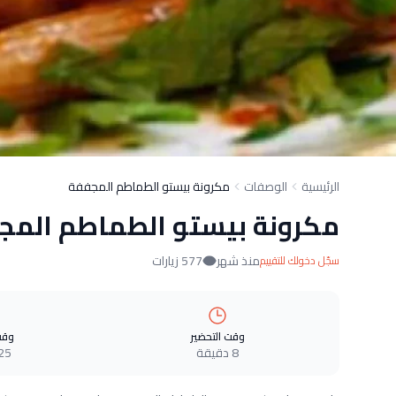
الرئيسية
الوصفات
مكرونة بيستو الطماطم المجففة
مكرونة بيستو الطماطم المج
منذ شهر
577 زيارات
سجّل دخولك للتقييم
وقت التحضير
وقت
8 دقيقة
25 دقيق