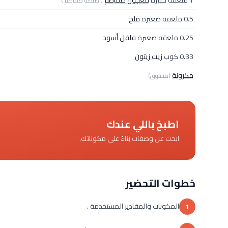
1 ملعقة كبيرة
معجون طماطم
( صلصة طماطم )
0.5 ملعقة صغيرة
ملح
0.25 ملعقة صغيرة
فلفل أسود
0.33 كوب
زيت زيتون
مكرونة
(مسلوق)
اطبخ باللي عندك
ابحث عن وصفات بناءً على مكوناتك.
خطوات التحضير
المكونات والمقادير المستخدمة .
1