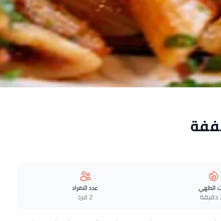
ففة
 الطهي
عدد الافراد
ة
2 فرد