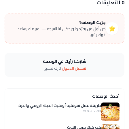
0 التعليقات
جرّبت الوصفة؟
⭐
كن أول من يقيّمها ويحكي لنا النتيجة — تقييمك يساعد
غيرك يقرر.
شاركنا رأيك في الوصفة
تسجيل الدخول
لترك تعليق.
أحدث الوصفات
طريقة عمل سوفليه أومليت الديك الرومي والذرة
2026-07-08
كب كيك مربى التوت