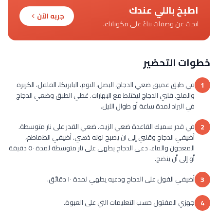
اطبخ باللي عندك
جربه الآن
ابحث عن وصفات بناءً على مكوناتك.
خطوات التحضير
في طبق عميق ضعي الدجاج، البصل، الثوم، البابريكا، الفلفل، الكزبرة
1
والملح. قلبي الدجاج ليختلط مع البهارات. غطي الطبق وضعي الدجاج
في البراد لمدة ساعة أو طوال الليل.
في قدر سميك القاعدة ضعي الزيت. ضعي القدر على نار متوسطة.
2
أضيفي الدجاج وقلبي إلى ان يصبح لونه ذهبي. أضيفي الطماطم،
المعجون والماء. دعي الدجاج يطهي على نار متوسطة لمدة ٥٠ دقيقة
أو إلى أن ينضج.
أضيفي الفول على الدجاج ودعيه يطهي لمدة ١٠ دقائق.
3
جهزي المفتول حسب التعليمات التي على العبوة.
4