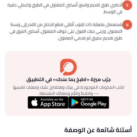
أحضري طبق تقديم واسع. أسكبي المفتول في الطبق واعملي حفرة
5
في الوسط.
باستعمال ملعقة ذات ثقوب أنقلي قطع الدجاج من القدر إلى وسط
6
المفتول. وزعي حبات الفول على حواف المفتول. أسكبي المرق في
طبق تقديم عميق ثم قدمي المفتول.
جرّب ميزة «اطبخ بما عندك» في التطبيق
اكتب المكونات الموجودة في بيتك وهنقترح عليك وصفات تناسبها
— واحفظ وقيّم وصفاتك المفضلة.
أسئلة شائعة عن الوصفة