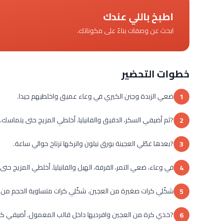
اطبخ باللي عندك
ابحث عن وصفات بناءً على مكوناتك.
خطوات التحضير
ضعي الزبدة وجبن الكيري في وعاء عميق واخلطيهم جيدا.
1
?ثم أضيفي السكر، الدقيق والفانيليا. أخلطي المزيج حتى يتماسك.
2
?بعدها غطّي العجينة بورق نيلون واتركها ترتاح حوالي ساعة.
3
في وعاء، ضعي التمر، القرفة، الهيل والفانيليا. أخلطي المزيج حتى
4
شكّلي كرات صغيرة من العجين. شكّلي كرات متساوية الحجم من 
5
?خذي كرة من العجين وافرديها داخل قالب المعمول. أضيفي ك
6