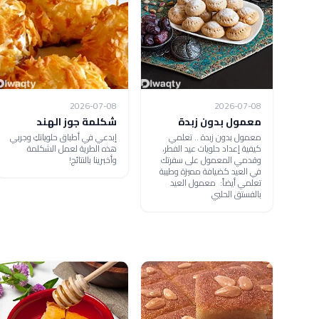
2026-07-08
2026-07-08
معمول بدون زبدة
شكلمة جوز الهند
معمول بدون زبدة .. تعلمي
إبدعي في أطباق حلوياتكِ وجربي
كيفية إعداد حلويات عيد الفطر،
هذه الطرية لعمل الشكلمة
وقدمي المعمول على سفرتك
وأخبرينا بالنتائج!
في العيد كضيافة مميزة وطيبة
تعلمي أيضاً: معمول العيد
بالفستق الحلبي