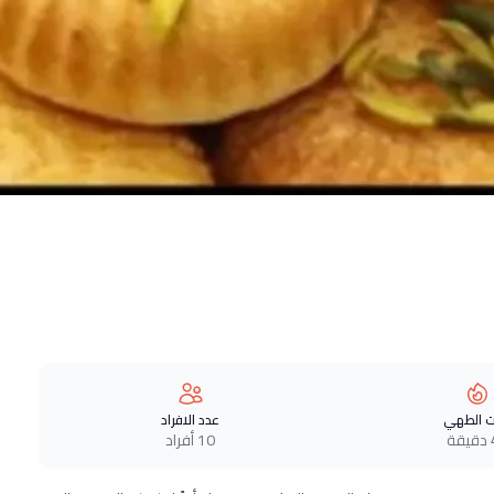
 الطهي
عدد الافراد
ة
10 أفراد