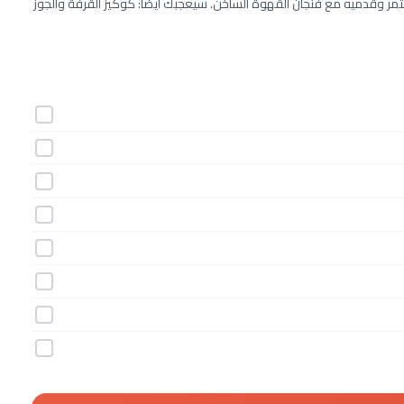
 وقدميه مع فنجان القهوة الساخن. سيعجبك أيضًا: كوكيز القرفة والجوز