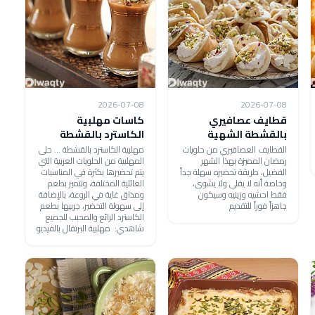
2026-07-08
2026-07-08
قطايف عصافيري
كاسات مهلبية
بالقشطة الشهية
الكاسترد بالقشطة
القطايف العصافيري من حلويات
مهلبية الكاسترد بالقشطة ... حلى
رمضان المميزة بهذا الشهر
المهلبية من الحلويات العربية التي
الفضيل، طريقة تحضيره سهلة جداً
يتم تحضيرها بكثرة في المناسبات
وخاصة أنه لا يقلى ولا يشوى،
العائلية المختلفة، وتتميز بطعم
فقط احشيه وزينيه وسيكون
ومذاق غاية في الروعة، بالإضافة
جاهزاً فوراً للتقديم
إلى سهولة التحضير، جربيها بطعم
الكاسترد الرائع والمحبب للجميع
شاهدي: مهلبية البرتقال بالفيديو