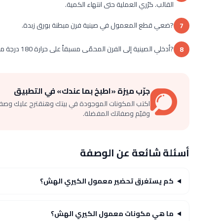
القالب. كرّري العملية حتى انتهاء الكمية.
?ضعي قطع المعمول في صينية فرن مبطنة بورق زبدة.
7
?أدخلي الصينية إلى الفرن المحمّى مسبقاً على حرارة 180 درجة مئوية لـ12 دقيقة حتى يكتسب المعمول اللون الذهبي.
8
جرّب ميزة «اطبخ بما عندك» في التطبيق
اكتب المكونات الموجودة في بيتك وهنقترح عليك وصف
وقيّم وصفاتك المفضلة.
أسئلة شائعة عن الوصفة
كم يستغرق تحضير معمول الكيري الهش؟
ما هي مكونات معمول الكيري الهش؟