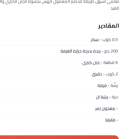
تعلمي أسهل طريقة لتحضير المعمول الهش بحشوة الجبن الكيري والتمر
للعيد
المقادير
0.5 كوب
- سكر
200 جم
- زبدة بدرجة حرارة الغرفة
6 قطعة
- جبن كيري
2 كوب
- دقيق
رشّة
- قرفة
حبة
- رشة ان
- معجون تمر
- فانيليا