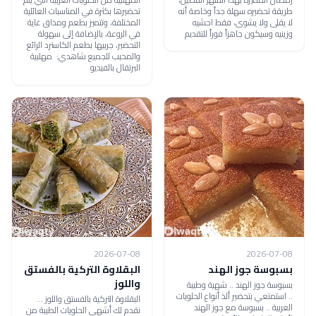
طريقة تحضيره سهلة جداً وخاصة أنه
تحضيرها بكثرة في المناسبات العائلية
لا يقلى ولا يشوى، فقط احشيه
المختلفة، وتتميز بطعم ومذاق غاية
وزينيه وسيكون جاهزاً فوراً للتقديم
في الروعة، بالإضافة إلى سهولة
التحضير، جربيها بطعم الكاسترد الرائع
والمحبب للجميع شاهدي: مهلبية
البرتقال بالفيديو
2026-07-08
2026-07-08
بسبوسة جوز الهند
البقلاوة التركية بالفستق
واللوز
بسبوسة جوز الهند .. شهية وطيبة
.. استمتعي بتحضير ألذ أنواع الحلويات
البقلاوة التركية بالفستق واللوز ...
العربية .. بسبوسة مع جوز الهند
نقدم لك أشهى الحلويات الطيبة من