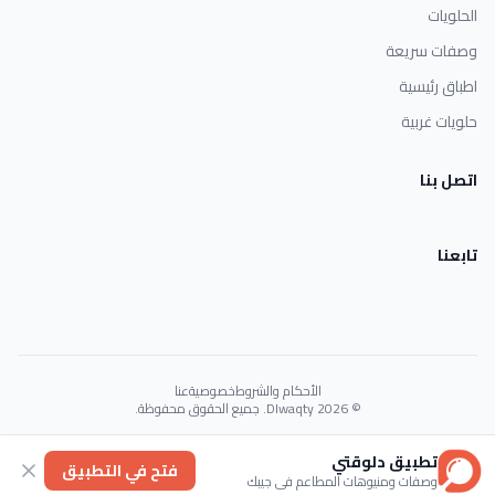
الحلويات
وصفات سريعة
اطباق رئيسية
حلويات غربية
اتصل بنا
تابعنا
الأحكام والشروط
خصوصية
عنا
© 2026 Dlwaqty. جميع الحقوق محفوظة.
Powered by
GAIT
تطبيق دلوقتي
فتح في التطبيق
وصفات ومنيوهات المطاعم في جيبك