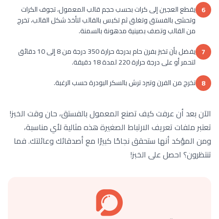
يقطع العجين إلى كرات بحسب حجم قالب المعمول، تجوف الكرات
6
وتحشى بالفستق وتغلق ثم تكبس بالقالب لتأخذ شكل القالب، تخرج
من القالب وتصف بصينية مدهونة بالسمنة.
يفضل بأن تخبز بفرن حام بدرجة حرارة 350 درجة من 8 إلى 10 دقائق
7
لتحمر أو على درجة حرارة 220 لمدة 18 دقيقة.
تخرج من الفرن وتبرد ترش بالسكر البودرة حسب الرغبة.
8
الآن بعد أن عرفت كيف تصنع المعمول بالفستق، حان وقت الخبز!
تعتبر ملفات تعريف الارتباط الصغيرة هذه مثالية لأي مناسبة،
ومن المؤكد أنها ستحقق نجاحًا كبيرًا مع أصدقائك وعائلتك. فما
تنتظرون؟ احصل على الخبز!