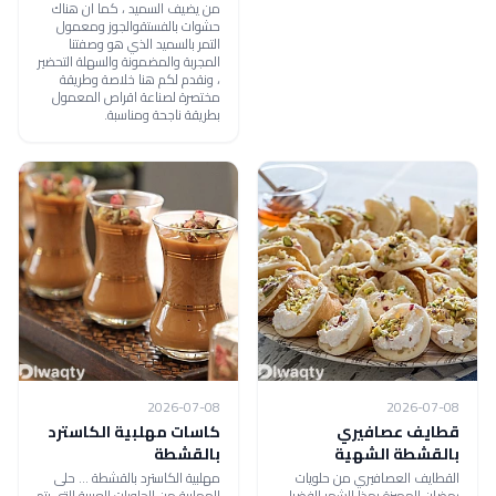
من يضيف السميد ، كما ان هناك
حشوات بالفستقوالجوز ومعمول
التمر بالسميد الذي هو وصفتنا
المجربة والمضمونة والسهلة التحضير
، ونقدم لكم هنا خلاصة وطريقة
مختصرة لصناعة اقراص المعمول
بطريقة ناجحة ومناسبة.
2026-07-08
2026-07-08
قطايف عصافيري
كاسات مهلبية الكاسترد
بالقشطة الشهية
بالقشطة
القطايف العصافيري من حلويات
مهلبية الكاسترد بالقشطة ... حلى
رمضان المميزة بهذا الشهر الفضيل،
المهلبية من الحلويات العربية التي يتم