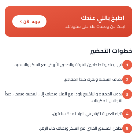
اطبخ باللي عندك
جربه الآن
ابحث عن وصفات بناءً على مكوناتك.
خطوات التحضير
في وعاء يخلط طحين الفرخة والطحين الأبيض مع السكر والسميد.
1
تضاف السمنة وتفرك جيداً المقادير.
2
تذوب الخميرة والباكينغ باودر مع الماء وتضاف إلى العجينة وتعجن جيداً
3
لتتجانس المكونات.
تترك العجينة لترتاح في البراد لمدة ساعتين.
4
يطحن الفستق الحلبي مع السكر ويضاف ماء الزهر.
5