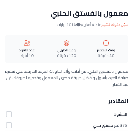
معمول بالفستق الحلبي
منذ 4 أسابيع
1014 زيارات
سجّل دخولك للتقييم
وقت التحضير
وقت الطهي
عدد الافراد
40 دقيقة
120 دقيقة
10 أفراد
معمول بالفستق الحلبي، من أطيب وألذ الحلويات العربية الشرقية على سفرة
ضيافة العيد، بأسهل وأفضل طريقة حضري المعمول وقدميه لضيوفك في
عيد الفطر
المقادير
للحشوة
375 غم
فستق حلبي