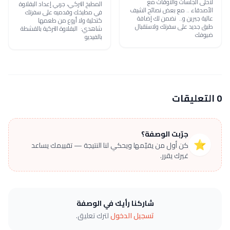
لأحلى الجلسات والأوقات مع
المطبخ التركي، جربي إعداد البقلاوة
الأصدقاء .. مع بعض نصائح الشيف
في مطبخك وقدميه على سفرتك
عالية جبرين و.. نضمن لك إضافة
كتحلية ولا أروع من طعمها
طبق جديد على سفرتك ولاستقبال
شاهدي: البقلاوة التركية بالقشطة
ضيوفك
بالفيديو
0 التعليقات
جرّبت الوصفة؟
⭐
كن أول من يقيّمها ويحكي لنا النتيجة — تقييمك يساعد
غيرك يقرر.
شاركنا رأيك في الوصفة
تسجيل الدخول
لترك تعليق.