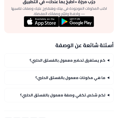
جرّب ميزة «اطبخ بما عندك» في التطبيق
اكتب المكونات الموجودة في بيتك وهنقترح عليك وصفات تناسبها
— واحفظ وقيّم وصفاتك المفضلة.
أسئلة شائعة عن الوصفة
كم يستغرق تحضير معمول بالفستق الحلبي؟
ما هي مكونات معمول بالفستق الحلبي؟
لكم شخص تكفي وصفة معمول بالفستق الحلبي؟