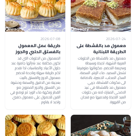
2026-07-08
2026-07-24
معمول مد بالقشطة على
طريقة عمل المعمول
الطريقة اللبنانية
بالفستق الحلبي والجوز
معمول مد بالقشطة من الحلويات
المعمول من الحلويات التي قد
العربية الشهية، لذيذة وبسيطة
تكون مكلفة عند شرائها جاهزة عند
وسريعة التحضير، مكوناتها متوفرها
حلول الأعياد والمناسبات لذا نقدم
تشمل السميد، ماء الزهر، السمنة،
لكم طريقة سهلة وناجحة لتحضير
السكر، المحلب، الخميرة، بالاضافة
معمول الجوز والفستق بالبيت
الى مكونات القشطة، جربي
بعجينة من الدقيق والسمنة وحشوة
معمول مد بالقشطة في عيد
من الفستق والجوز الممزوج مع
الاضحى المبارك لانه من حلويات
القطر ونكهة ماء الورد ثم توضع في
العيد اللذيذة وقدميها مع فنجان
الفرن للحصول على معمول ذهبي
من القهوة.
ولذيذ لا يقاوم .