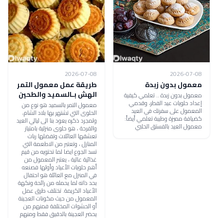
2026-07-08
2026-07-08
معمول بدون زبدة
طريقة عمل معمول التمر
الهش بـالسميد والطحين
معمول بدون زبدة .. تعلمي كيفية
إعداد حلويات عيد الفطر، وقدمي
معمول التمر بالسميد هو نوع من
المعمول على سفرتك في العيد
الحلوى التي تشتهر بها بلاد الشام،
كضيافة مميزة وطيبة تعلمي أيضاً:
ولمجرد ذكره يعود بنا الى ليالي العيد
معمول العيد بالفستق الحلبي
والفرحة ، هو حلوى منزلية بامتياز
تعشقها العائلات وتفضلها ربات
المنازل ، وتعتبر من الاطعمة التي
تسد الجوع ايضا لما تحتويه من قيم
غذائية عالية ، يعتبر المعمول من
أهم حلويات الأعياد وأولها فصنعه
في المنزل مع العائلة هو احتفال
بحد ذاته لما يحمله من رائحة ونكهة
الأعياد الكريمة. تختلف طرق عمل
المعمول من حيث مكونات العجينة
أو الحشوات المختلفة فمنهم من
يحضر العجينة بالدقيق فقط ومنهم