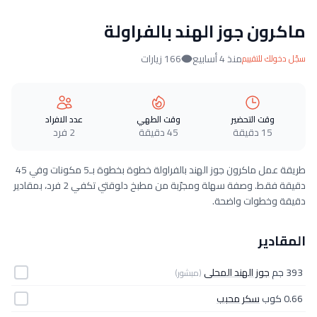
ماكرون جوز الهند بالفراولة
منذ 4 أسابيع
166 زيارات
سجّل دخولك للتقييم
وقت التحضير
وقت الطهي
عدد الافراد
15 دقيقة
45 دقيقة
2 فرد
طريقة عمل ماكرون جوز الهند بالفراولة خطوة بخطوة بـ5 مكونات وفي 45
دقيقة فقط. وصفة سهلة ومجرّبة من مطبخ دلوقتي تكفي 2 فرد، بمقادير
دقيقة وخطوات واضحة.
المقادير
393 جم
جوز الهند المحلى
(مبشور)
0.66 كوب
سكر محبب