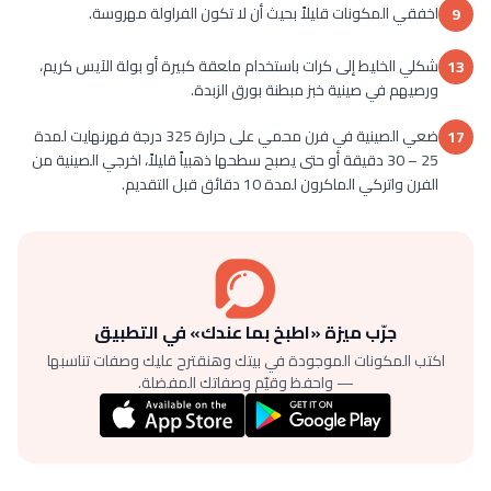
اخفقي المكونات قليلاً بحيث أن لا تكون الفراولة مهروسة.
9
شكلي الخليط إلى كرات باستخدام ملعقة كبيرة أو بولة الآيس كريم،
13
ورصيهم في صينية خبز مبطنة بورق الزبدة.
ضعي الصينية في فرن محمي على حرارة 325 درجة فهرنهايت لمدة
17
25 – 30 دقيقة أو حتى يصبح سطحها ذهبياً قليلاً، اخرجي الصينية من
الفرن واتركي الماكرون لمدة 10 دقائق قبل التقديم.
جرّب ميزة «اطبخ بما عندك» في التطبيق
اكتب المكونات الموجودة في بيتك وهنقترح عليك وصفات تناسبها
— واحفظ وقيّم وصفاتك المفضلة.