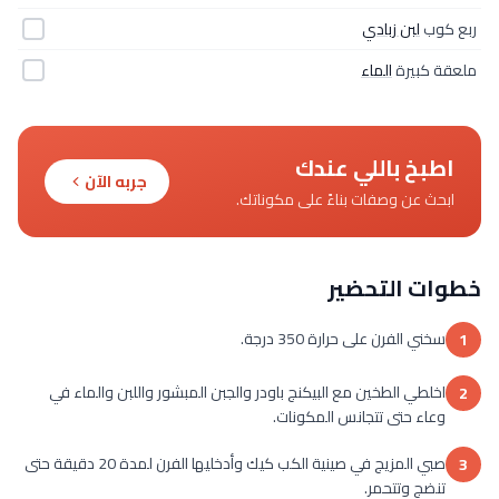
ربع كوب
لبن زبادي
ملعقة كبيرة
الماء
اطبخ باللي عندك
جربه الآن
ابحث عن وصفات بناءً على مكوناتك.
خطوات التحضير
سخني الفرن على حرارة 350 درجة.
1
اخلطي الطخين مع البيكنج باودر والجبن المبشور واللبن والماء في
2
وعاء حتى تتجانس المكونات.
صبي المزيج في صينية الكب كيك وأدخليها الفرن لمدة 20 دقيقة حتى
3
تنضج وتتحمر.