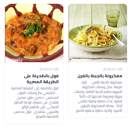
2026-07-08
2026-07-08
معكرونة بالجبنة بالفرن
فول بالطحينة على
الطريقة المصرية
معكرونة بالجبنة بالفرن ... إليك
طريقة عمل وصفات المكرونة
فول بالطحينة على الطريقة المصرية
الشهية بطعم الجبنة الرائعة، وصفات
... اكتشفي سرّ وصفات الفول
سهلة وسريعة نقدمها لك دائماً
المدمس ، حضري طبق مصري
لسفرة غداء مميزة وطيبة تعلمي
تقليدي على سفرتك لوجبة الفطور
أيضاً: سلطة المعكرونة بالزيتون
الصباحي غني بالطعم الرائع
الأسود والذرة خطوة بخطوة بالصور
والشهي شاهدي: فول مدمس
بالطحينية بالفيديو