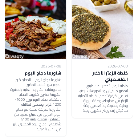
2026-07-08
2026-07-08
خلطة الزعتر الأخضر
شاورما دجاج اليوم
الفلسطيني
شاورما دجاج اليوم ... الدجاج كبير
الحجم هو الأنسب لتحضير
خلطة الزعتر الأخضر الفلسطيني ...
ساندويشات الشاورما الغنية بالحشوة
لتحضير مناقيش وساندويشات الزعتر،
الشهية! حضري شاورما الدجاج
تعلمي كيفية تحضير الخلطة الأصلية
باستخدام دجاج اليوم بوزن 1000-
للزعتر في مطبخك، وصفة سهلة
1200 غرام، وقدمي لعائلتكِ
وطيبة ومفيدة جداً تعلمي أيضاً:
الشاورما بطريقة صحية مع دجاج
مناقيش زيت وزعتر لأشهى وجبة
اليوم، المربى في مزراع محررة من
الأقفاص، بتغذية نباتية 100%
شاهدي: دجاج اليوم المحشي بالرز
في الفرن بالفيديو