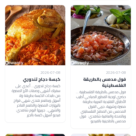
2026-07-08
2026-07-08
فول مدمس بالطريقة
كبسة دجاج تندوري
الفلسطينية
كبسة دجاج تندوري .. أعدي على
سفرتك أشهى وصفات الأرز المميزة
فول مدمس بالطريقة الفلسطينية ...
من طبخات الكبسة بطريقة ولا
حضري لوجبة الفطور الصباحي أطيب
أسهل وبطعم هندي شهي فواح
الأطباق التقليدية العربية بطريقة
بالبهارات المميزة والطعم الفاخر
مميزة وشهية، جربي الفول
والشهي.. جربيها اليوم شاهدي:
المدمس من المطبخ الفلسطيني
فيديو أسهل كبسة بالجزر
وبالصحة والعافية شاهدي: فول
مدمس بالطحينية بالفيديو