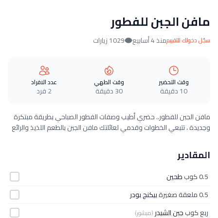
مافن الجبن للفطور
منذ 4 أسابيع
1029 زيارات
سجّل دخولك للتقييم
وقت التحضير
وقت الطهي
عدد الافراد
10 دقيقة
30 دقيقة
2 فرد
مافن الجبن للفطور.. حضري أطيب وصفات الفطور الصباحي بطريقة مبتكرة
وجديدة ، تتبعي الخطوات وقدمي لعائلتك مافن الجبن بالطعم اللذيذ والرائع
المقادير
0.5 كوب
طحين
0.5 ملعقة صغيرة
بيكنج بودر
ربع كوب
جبن الشيدر
(مبشور)