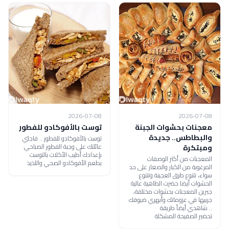
2026-07-08
2026-07-08
معجنات بحشوات الجبنة
توست بالأفوكادو للفطور
والبطاطس.. جديدة
توست بالأفوكادو للفطور .. فاجئي
عائلتك على وجبة الفطور الصباحي
ومبتكرة
بإعدادك أطيب الأكلات بالتوست
المعجنات من أكثر الوصفات
بطعم الأفوكادو الصحي واللذيذ
المرغوبة من الكبار والصغار على حد
سواء، تتنوع طرق العجينة وتتنوع
الحشوات أيضا حضرت الطاهية عالية
جبرين المعجنات بحشوات مختلفة،
جربيها في عزوماتك وأبهري ضيوفك
.. شاهدي أيضاً طريقة
تحضير الصفيحة المشكلة