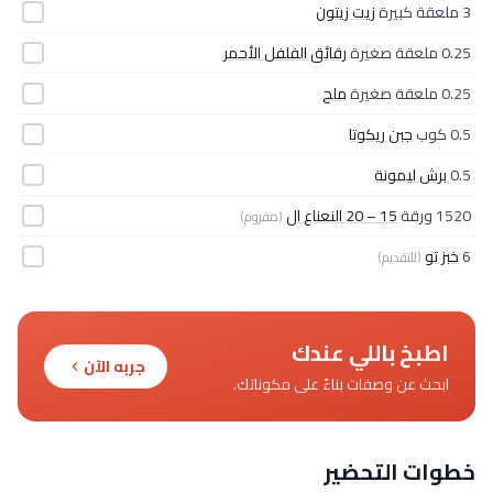
3 ملعقة كبيرة
زيت زيتون
0.25 ملعقة صغيرة
رقائق الفلفل الأحمر
0.25 ملعقة صغيرة
ملح
0.5 كوب
جبن ريكوتا
0.5
برش ليمونة
1520 ورقة
15 – 20 النعناع ال
(مفروم)
6
خبز تو
(للتقديم)
اطبخ باللي عندك
جربه الآن
ابحث عن وصفات بناءً على مكوناتك.
خطوات التحضير