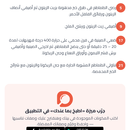
رصي الطماطم في طبق خبز مدهونة بزيت الزيتون ثم أضيفي أنصاف
5
الزيتون ورقائق الفلفل الأحمر.
أضيفي زيت الزيتون ورشي الملح.
9
ضعي الصينية في فرن محمي على حرارة 400 درجة فهرنهايت لمدة
17
20 – 25 دقيقة أو حتى ينضج الطماطم، ثم اخرجي الصينية وأضيفي
برش قشر الليمون وأوراق النعناع وجبن الريكوتا.
تناولي الطماطم المشوية الحارة مع جبن الريكوتا والزيتون مع شرائح
21
الخبز المحمصة.
جرّب ميزة «اطبخ بما عندك» في التطبيق
اكتب المكونات الموجودة في بيتك وهنقترح عليك وصفات تناسبها
— واحفظ وقيّم وصفاتك المفضلة.