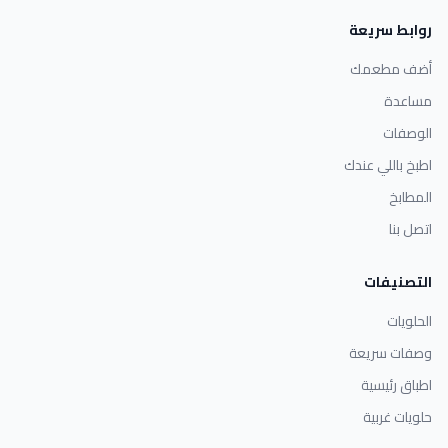
روابط سريعة
أضف مطعمك
مساعدة
الوصفات
اطبخ باللي عندك
المطابخ
اتصل بنا
التصنيفات
الحلويات
وصفات سريعة
اطباق رئيسية
حلويات غربية