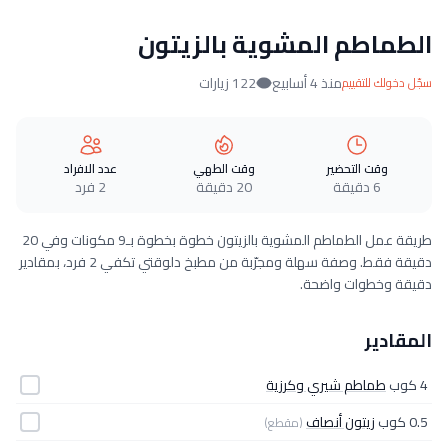
الطماطم المشوية بالزيتون
منذ 4 أسابيع
122 زيارات
سجّل دخولك للتقييم
وقت التحضير
وقت الطهي
عدد الافراد
6 دقيقة
20 دقيقة
2 فرد
طريقة عمل الطماطم المشوية بالزيتون خطوة بخطوة بـ9 مكونات وفي 20
دقيقة فقط. وصفة سهلة ومجرّبة من مطبخ دلوقتي تكفي 2 فرد، بمقادير
دقيقة وخطوات واضحة.
المقادير
4 كوب
طماطم شيري وكرزية
0.5 كوب
زيتون أنصاف
(مقطع)