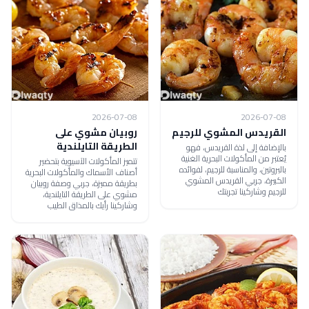
2026-07-08
2026-07-08
القريدس المشوي للرجيم
روبيان مشوي على
الطريقة التايلندية
بالإضافة إلى لذة القريدس، فهو
يُعتبر من المأكولات البحرية الغنية
تتميز المأكولات الآسيوية بتحضير
بالبروتين، والمناسبة للرجيم، لفوائده
أصناف الأسماك والمأكولات البحرية
الكبيرة، جربي القريدس المشوي
بطريقة مميزة، جربي وصفة روبيان
للرجيم وشاركينا تجربتك
مشوي على الطريقة التايلندية،
وشاركينا رأيك بالمذاق الطيب