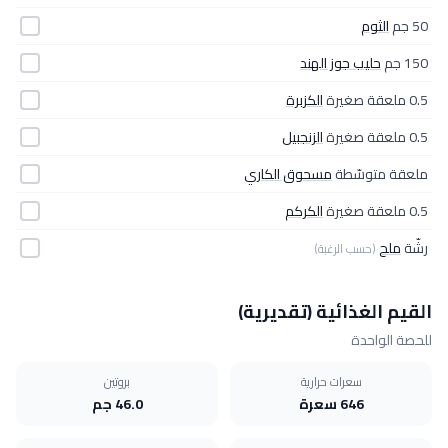
50 جم
الثوم
150 جم
حليب جوز الهند
0.5 ملعقة صغيرة
الكزبرة
0.5 ملعقة صغيرة
الزنجبيل
ملعقة متوسّطة
مسحوق الكاري
0.5 ملعقة صغيرة
الكركم
رشّة
ملح
(حسب الرغبة)
القيم الغذائية (تقديرية)
للحصة الواحدة
سعرات حرارية
بروتين
646 سعرة
46.0 جم