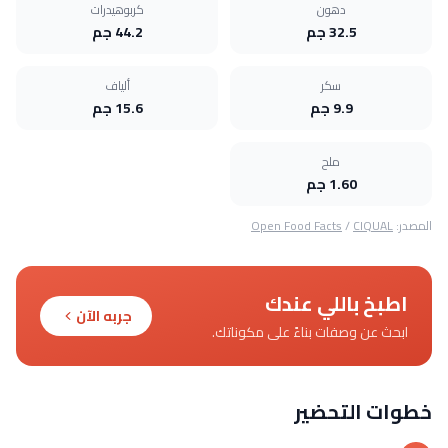
دهون
كربوهيدرات
32.5 جم
44.2 جم
سكر
ألياف
9.9 جم
15.6 جم
ملح
1.60 جم
المصدر:
CIQUAL
/
Open Food Facts
اطبخ باللي عندك
جربه الآن
ابحث عن وصفات بناءً على مكوناتك.
خطوات التحضير