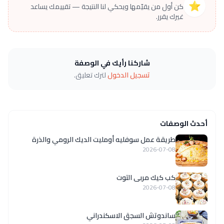
⭐
كن أول من يقيّمها ويحكي لنا النتيجة — تقييمك يساعد
غيرك يقرر.
شاركنا رأيك في الوصفة
تسجيل الدخول
لترك تعليق.
أحدث الوصفات
طريقة عمل سوفليه أومليت الديك الرومي والذرة
2026-07-08
كب كيك مربى التوت
2026-07-08
ساندوتش السجق الاسكندراني