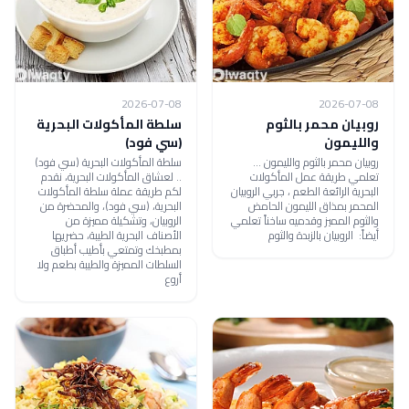
2026-07-08
2026-07-08
روبيان محمر بالثوم
سلطة المأكولات البحرية
والليمون
(سي فود)
روبيان محمر بالثوم والليمون ...
سلطة المأكولات البحرية (سي فود)
تعلمي طريقة عمل المأكولات
.. لعشاق المأكولات البحرية، نقدم
البحرية الرائعة الطعم ، جربي الروبيان
لكم طريقة عملة سلطة المأكولات
المحمر بمذاق الليمون الحامض
البحرية، (سي فود)، والمحضرة من
والثوم المميز وقدميه ساخناً تعلمي
الروبيان، وتشكيلة مميزة من
أيضاً: الروبيان بالزبدة والثوم
الأصناف البحرية الطيبة، حضريها
بمطبخك وتمتعي بأطيب أطباق
السلطات المميزة والطيبة بطعم ولا
أروع