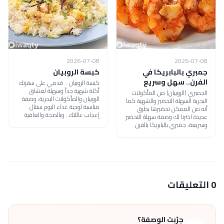
2026-07-08
2026-07-08
جمبري بالبابريكا في
كبسة الروبيان
الفرن.. سهل وسريع
كبسة الروبيان .. قدمي على سفرتك
أكلة شهية جداً وسهلة لعشاق
الجمبري (الروبيان) من المأكولات
الروبيان والمأكولات البحرية، وصفة
البحرية السهلة التحضير والشهية كما
مناسبة لوجبة غداء اليوم ستنال
أنه من الممكن تحضيرها بطرق
إعجاب عائلتك.. وبالصحة والعافية
عديدة اخترنا لك وصفة سهلة التحضير
وسريعة، جمبري بالبابريكا بالفرن
0 التعليقات
جرّبت الوصفة؟