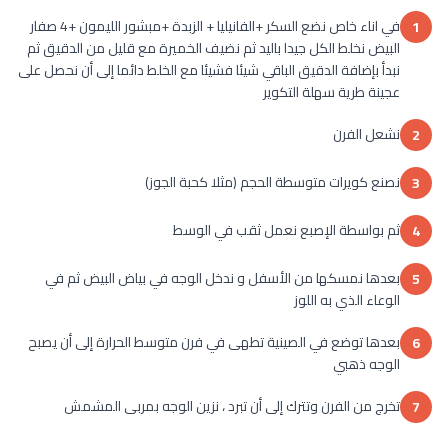
في اناء خاص نضع السكر +الفانيليا + الزبدة +مبشور الليمون +4 صفار
1
البيض نخلط الكل جيدا باليد ثم نضيف الخميرة مع قليل من الدقيق ثم
نبدأ بإضافة الدقيق الباقي شيئا فشيئا مع الخلط دائما إلى أن نحصل على
عجينة طرية سهلة التكوير
نشعل الفرن
2
نصنع كويرات متوسطة الحجم (مثلا كحبة الجوز)
3
ثم بواسطة الإصبع نعمل ثقب في الوسط
4
بعدها نمسكها من الأسفل و ندخل الوجه في بياض البيض ثم في
5
الوعاء الذي به اللوز
بعدها توضع في الصينية تطهى في فرن متوسط الحرارة إلى أن يصبح
6
الوجه ذهبي
تخرج من الفرن وتترك إلى أن تبرد ، نزين الوجه بمربى المشمش
7