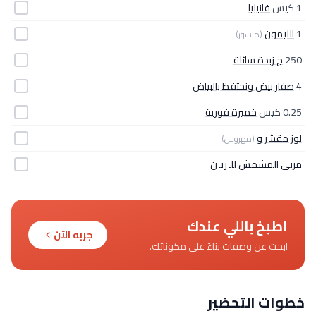
1 كيس
فانيليا
1
الليمون
(مبشور)
250
ج زبدة سائلة
4
صفار بيض ونحتفظ بالبياض
0.25 كيس
خميرة فورية
لوز مقشر و
(مهروس)
مربى المشمش للتزيين
اطبخ باللي عندك
جربه الآن
ابحث عن وصفات بناءً على مكوناتك.
خطوات التحضير