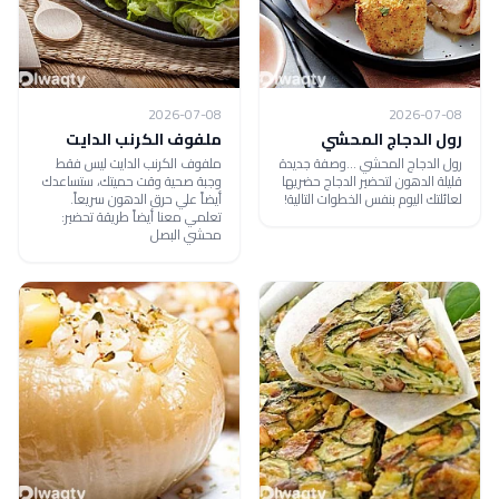
2026-07-08
2026-07-08
رول الدجاج المحشي
ملفوف الكرنب الدايت
رول الدجاج المحشي ...وصفة جديدة
ملفوف الكرنب الدايت ليس فقط
قليلة الدهون لتحضير الدجاج حضريها
وجبة صحية وقت حميتك، ستساعدك
لعائلتك اليوم بنفس الخطوات التالية!
أيضاً علي حرق الدهون سريعاً.
تعلمي معنا أيضاً طريقة تحضير:
محشي البصل