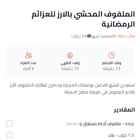
الملفوف المحشي بالارز للعزائم
الرمضانية
منذ شهر
24 زيارات
سجّل دخولك للتقييم
وقت التحضير
وقت الطهي
عدد الافراد
23 دقيقة
70 دقيقة
6 أفراد
استعدي للشهر الفضيل بوصفاتك المميزة وحضري لعائلتك الملفوف الأرز
باللحم المفروم علي طريقة مطبخ الجميلة .
المقادير
ورقة
- ملفوف أخضر مسلوق و
(مقطع)
1.5 كوب
- ماء