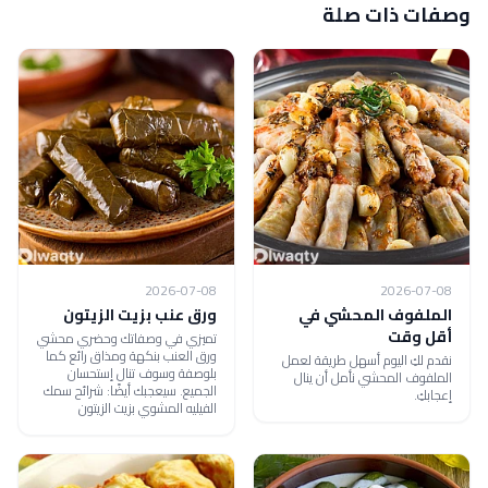
وصفات ذات صلة
2026-07-08
2026-07-08
الملفوف المحشي في
ورق عنب بزيت الزيتون
أقل وقت
تميزي في وصفاتك وحضري محشي
ورق العنب بنكهة ومذاق رائع كما
نقدم لكِ اليوم أسهل طريقة لعمل
بلوصفة وسوف تنال إستحسان
الملفوف المحشي نأمل أن ينال
الجميع. سيعجبك أيضًا: شرائح سمك
إعجابكِ.
الفيليه المشوي بزيت الزيتون