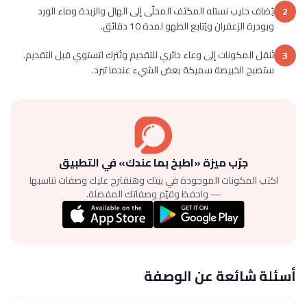
يُضاف حليب نستله المكثف المحلّى إلى الهال والزبدة وماء الورد
2
وبودرة الزعفران ويُتابع الطهو لمدة 10 دقائق.
تُنقل المكونات إلى وعاء دائري للتقديم وتُترك لتستوي قبل التقديم.
3
ستصبح الخبيصة سميكة بعض الشيء عندما تبرد.
جرّب ميزة «اطبخ بما عندك» في التطبيق
اكتب المكونات الموجودة في بيتك وهنقترح عليك وصفات تناسبها
— واحفظ وقيّم وصفاتك المفضلة.
أسئلة شائعة عن الوصفة