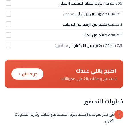
395 جم
من حليب نستله المكثف المحلى
1 ملعقة صغيرة
من الهال ال
(مطحون)
2 ملعقة
طعام من الزبدة غير المملحة
2 ملعقة
طعام من الماء
0.5 ملعقة صغيرة
من الزعفران ال
(مطحون)
اطبخ باللي عندك
جربه الآن
ابحث عن وصفات بناءً على مكوناتك.
خطوات التحضير
في قدر متوسط الحجم، يُمزج السميد مع الحليب وتُترك المكونات
1
لتغلي.