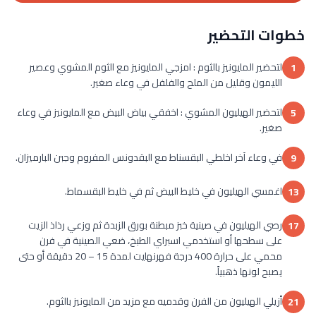
خطوات التحضير
لتحضير المايونيز بالثوم : امزجي المايونيز مع الثوم المشوي وعصير
1
الليمون وقليل من الملح والفلفل في وعاء صغير.
لتحضير الهيليون المشوي : اخفقي بياض البيض مع المايونيز في وعاء
5
صغير.
في وعاء آخر اخلطي البقسناط مع البقدونس المفروم وجبن البارميزان.
9
اغمسي الهيليون في خليط البيض ثم في خليط البقسماط.
13
رصي الهيليون في صينية خبز مبطنة بورق الزبدة ثم وزعي رذاذ الزيت
17
على سطحها أو استخدمي اسبراي الطبخ، ضعي الصينية في فرن
محمي على حرارة 400 درجة فهرنهايت لمدة 15 – 20 دقيقة أو حتى
يصبح لونها ذهبياً.
أزيلي الهيليون من الفرن وقدميه مع مزيد من المايونيز بالثوم.
21