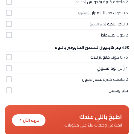
2 ملعقة كبيرة
بقدونس
(مفروم)
0.5 كوب
جبن البارميزان
(مبشور)
3
بياض بيضة
(كبير الحجم)
2 كوب
بقسماط
450 جم هيليون لتحضير المايونيز بالثوم :
0.75 كوب
مايونيز لايت
1 رأس
ثوم مشوي
2 ملعقة كبيرة
عصير ليمون
ملح وفلفل
اطبخ باللي عندك
جربه الآن
ابحث عن وصفات بناءً على مكوناتك.