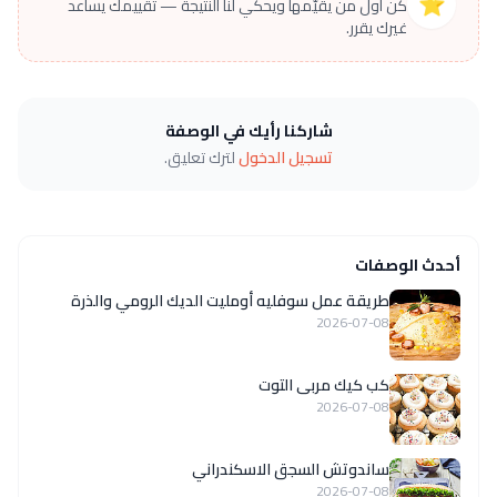
⭐
كن أول من يقيّمها ويحكي لنا النتيجة — تقييمك يساعد
غيرك يقرر.
شاركنا رأيك في الوصفة
تسجيل الدخول
لترك تعليق.
أحدث الوصفات
طريقة عمل سوفليه أومليت الديك الرومي والذرة
2026-07-08
كب كيك مربى التوت
2026-07-08
ساندوتش السجق الاسكندراني
2026-07-08