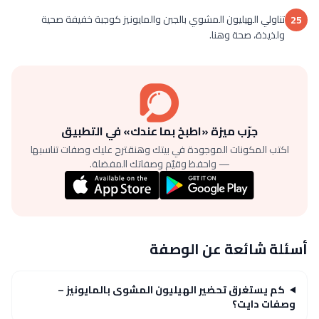
تناولي الهيليون المشوي بالجبن والمايونيز كوجبة خفيفة صحية
25
ولذيذة، صحة وهنا.
جرّب ميزة «اطبخ بما عندك» في التطبيق
اكتب المكونات الموجودة في بيتك وهنقترح عليك وصفات تناسبها
— واحفظ وقيّم وصفاتك المفضلة.
أسئلة شائعة عن الوصفة
كم يستغرق تحضير الهيليون المشوى بالمايونيز –
وصفات دايت؟