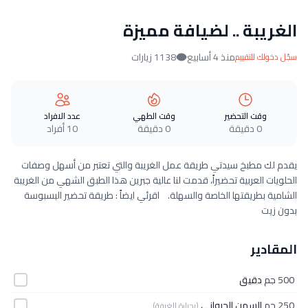
الغريبة .. لضيافة مميزة
منذ 4 أسابيع
1138 زيارات
سجّل دخولك للتقييم
وقت التحضير
وقت الطهي
عدد الافراد
0 دقيقة
0 دقيقة
10 أفراد
يقدم لك مطبخ سيدتي طريقة عمل الغريبة والتي تعتبر من أسهل وصفات
الحلويات العربية تحضيراً، قدمت لنا عالية جبرين هذا الطبق الشهي من الغريبة
الشامية بطريقتها الخاصة والسهلة. اقرئي ايضاً : طريقة تحضير البسبوسة
بدون زيت
المقادير
500 جم
دقيق
250 جم
السمن الحيواني
(بحرارة الغرفة)