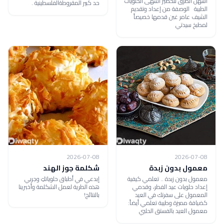
أسهل الطرق لتحضير أشهى الحلويات
حد كبير المقروطةالفلسطينية .
الطيبة الوصفة من إعداد وتقديم
الشيف عامر غبن قدمها خصيصاً
لمطبخ سيدتي
2026-07-08
2026-07-08
معمول بدون زبدة
شكلمة جوز الهند
معمول بدون زبدة .. تعلمي كيفية
إبدعي في أطباق حلوياتكِ وجربي
إعداد حلويات عيد الفطر، وقدمي
هذه الطرية لعمل الشكلمة وأخبرينا
المعمول على سفرتك في العيد
بالنتائج!
كضيافة مميزة وطيبة تعلمي أيضاً:
معمول العيد بالفستق الحلبي