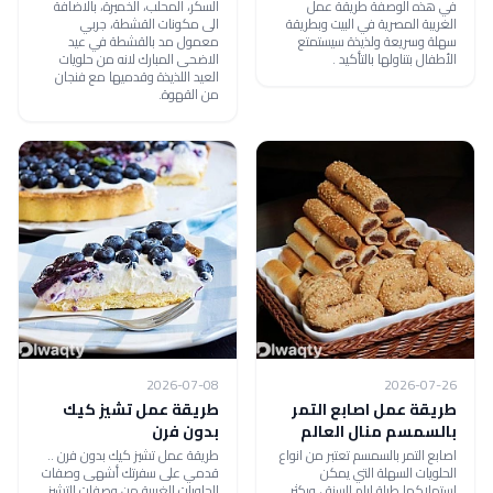
في هذه الوصفة طريقة عمل
السكر، المحلب، الخميرة، بالاضافة
الغريبة المصرية في البيت وبطريقة
الى مكونات القشطة، جربي
سهلة وسريعة ولذيذة سيستمتع
معمول مد بالقشطة في عيد
الأطفال بتناولها بالتأكيد .
الاضحى المبارك لانه من حلويات
العيد اللذيذة وقدميها مع فنجان
من القهوة.
2026-07-08
2026-07-26
طريقة عمل اصابع التمر
طريقة عمل تشيز كيك
بالسمسم منال العالم
بدون فرن
اصابع التمر بالسمسم تعتبر من انواع
طريقة عمل تشيز كيك بدون فرن ..
الحلويات السهلة التي يمكن
قدمي على سفرتك أشهى وصفات
استهلاكها طيلة ايام السنة ، ويكثر
الحلويات الغربية من وصفات التشيز