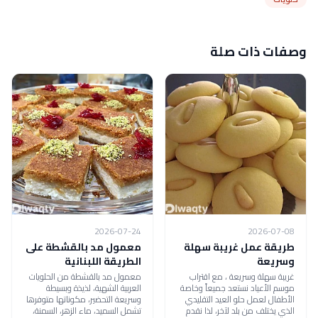
وصفات ذات صلة
2026-07-24
2026-07-08
طريقة عمل غريبة سهلة
معمول مد بالقشطة على
وسريعة
الطريقة اللبنانية
غريبة سهلة وسريعة ، مع اقتراب
معمول مد بالقشطة من الحلويات
موسم الأعياد نستعد جميعاً وخاصة
العربية الشهية، لذيذة وبسيطة
الأطفال لعمل حلو العيد التقليدي
وسريعة التحضير، مكوناتها متوفرها
الذي يختلف من بلد لآخر، لذا نقدم
تشمل السميد، ماء الزهر، السمنة،