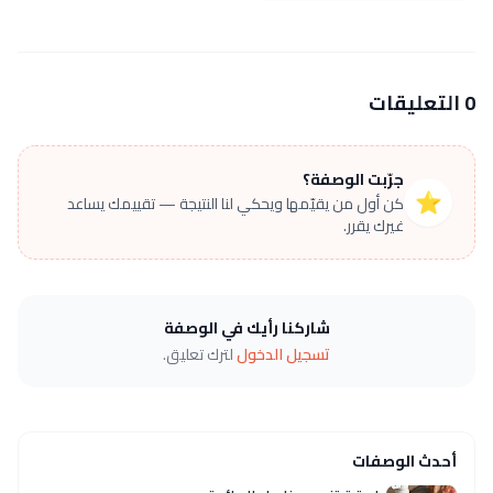
0 التعليقات
جرّبت الوصفة؟
⭐
كن أول من يقيّمها ويحكي لنا النتيجة — تقييمك يساعد
غيرك يقرر.
شاركنا رأيك في الوصفة
تسجيل الدخول
لترك تعليق.
أحدث الوصفات