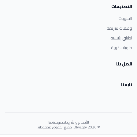
التصنيفات
الحلويات
وصفات سريعة
اطباق رئيسية
حلويات غربية
اتصل بنا
تابعنا
الأحكام والشروط
خصوصية
عنا
© 2026 Dlwaqty. جميع الحقوق محفوظة.
Powered by
GAIT