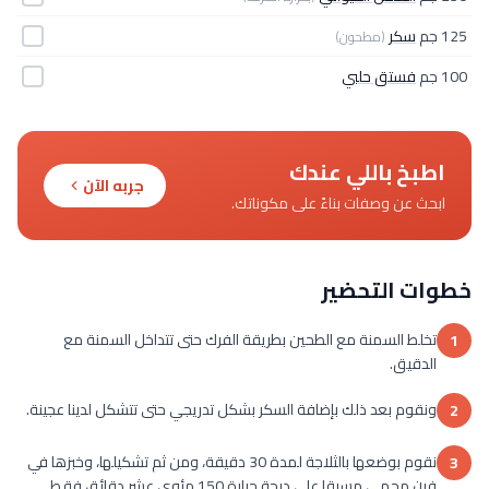
125 جم
سكر
(مطحون)
100 جم
فستق حلبي
اطبخ باللي عندك
جربه الآن
ابحث عن وصفات بناءً على مكوناتك.
خطوات التحضير
تخلط السمنة مع الطحين بطريقة الفرك حتى تتداخل السمنة مع
1
الدقيق.
ونقوم بعد ذلك بإضافة السكر بشكل تدريجي حتى تتشكل لدينا عجينة.
2
نقوم بوضعها بالثلاجة لمدة 30 دقيقة، ومن ثم تشكيلها، وخبزها في
3
فرن محمى مسبقا على درجة حرارة 150 مئوي عشر دقائق فقط