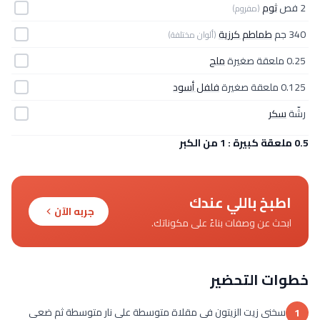
2 فص
ثوم
(مفروم)
340 جم
طماطم كرزية
(ألوان مختلفة)
0.25 ملعقة صغيرة
ملح
0.125 ملعقة صغيرة
فلفل أسود
رشّة
سكر
0.5 ملعقة كبيرة : 1 من الكبر
اطبخ باللي عندك
جربه الآن
ابحث عن وصفات بناءً على مكوناتك.
خطوات التحضير
سخنى زيت الزيتون فى مقلاة متوسطة على نار متوسطة ثم ضعى
1