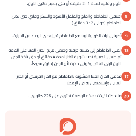
الثوم وقلبيه لمدة 1 : 2 دقيقة أو حتى يصبح ذهبى اللون.
أضيفى الطماطم والملح والفلفل الأسود والسكر وقلبي حتى تذبل
5
الطماطم (حوالى 2 : 3 دقائق ).
أضيفى نبات الكبر وقلبيه مع الطماطم ثم إبعدى الوعاء عن الحرارة.
9
انقلى الطماطم إلى صينية خزفية وضعى مربع الجبن الفيتا على القمة
13
ثم ضعى الصينية تحت شواية الغاز لمدة 4 دقائق أو حتى تأخذ الجبن
اللون البنى الفاتح وكونى حذرة لأن الجبن يَحترق سريعاً.
قدمى الجبن الفيتا المشوية بالطماطم مع الخبز الفرنسى أو الخبز
17
العربى وإستمتعى به فى الإفطار .
ملاحظة لذيذة : هذه الوصفة تحتوى على 226 كالورى .
20