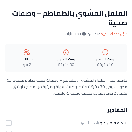
الفلفل المشوي بالطماطم – وصفات
صحية
منذ شهر
191 زيارات
سجّل دخولك للتقييم
وقت التحضير
وقت الطهي
عدد الافراد
10 دقيقة
30 دقيقة
2 فرد
طريقة عمل الفلفل المشوي بالطماطم – وصفات صحية خطوة بخطوة بـ9
مكونات وفي 30 دقيقة فقط. وصفة سهلة ومجرّبة من مطبخ دلوقتي
تكفي 2 فرد، بمقادير دقيقة وخطوات واضحة.
المقادير
3 حبة
فلفل حلو
(أحمر وأصفر)