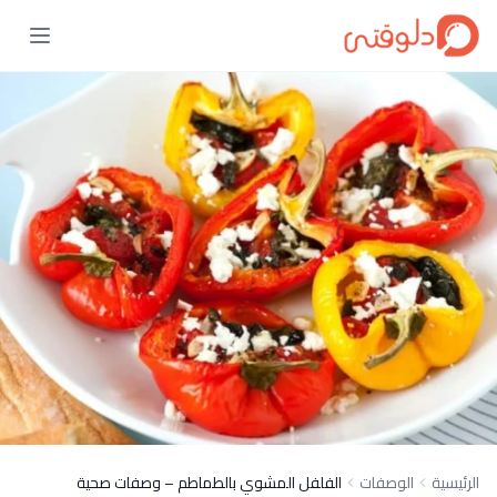
الرئيسية
الوصفات
الفلفل المشوي بالطماطم – وصفات صحية