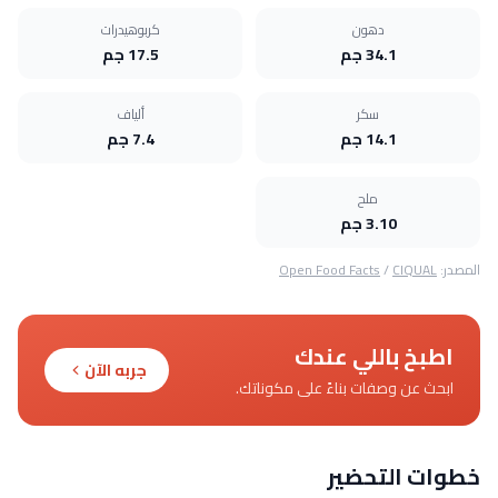
دهون
كربوهيدرات
34.1 جم
17.5 جم
سكر
ألياف
14.1 جم
7.4 جم
ملح
3.10 جم
المصدر:
CIQUAL
/
Open Food Facts
اطبخ باللي عندك
جربه الآن
ابحث عن وصفات بناءً على مكوناتك.
خطوات التحضير