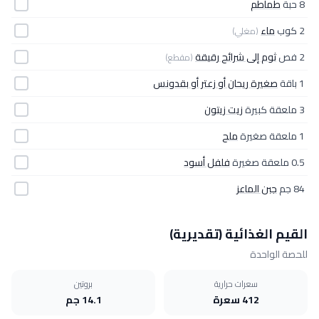
8 حبة
طماطم
2 كوب
ماء
(مغلي)
2 فص
ثوم إلى شرائح رقيقة
(مقطع)
1 باقة
صغيرة ريحان أو زعتر أو بقدونس
3 ملعقة كبيرة
زيت زيتون
1 ملعقة صغيرة
ملح
0.5 ملعقة صغيرة
فلفل أسود
84 جم
جبن الماعز
القيم الغذائية (تقديرية)
للحصة الواحدة
سعرات حرارية
بروتين
412 سعرة
14.1 جم