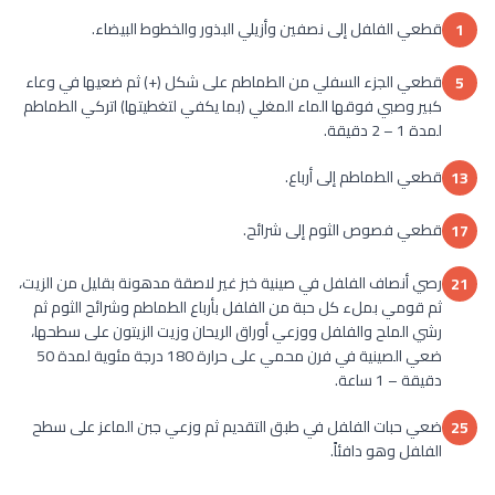
قطعي الفلفل إلى نصفين وأزيلي البذور والخطوط البيضاء.
1
قطعي الجزء السفلي من الطماطم على شكل (+) ثم ضعيها في وعاء
5
كبير وصبي فوقها الماء المغلي (بما يكفي لتغطيتها) اتركي الطماطم
لمدة 1 – 2 دقيقة.
قطعي الطماطم إلى أرباع.
13
قطعي فصوص الثوم إلى شرائح.
17
رصي أنصاف الفلفل في صينية خبز غير لاصقة مدهونة بقليل من الزيت،
21
ثم قومي بملء كل حبة من الفلفل بأرباع الطماطم وشرائح الثوم ثم
رشي الملح والفلفل ووزعي أوراق الريحان وزيت الزيتون على سطحها،
ضعي الصينية في فرن محمي على حرارة 180 درجة مئوية لمدة 50
دقيقة – 1 ساعة.
ضعي حبات الفلفل في طبق التقديم ثم وزعي جبن الماعز على سطح
25
الفلفل وهو دافئاً.