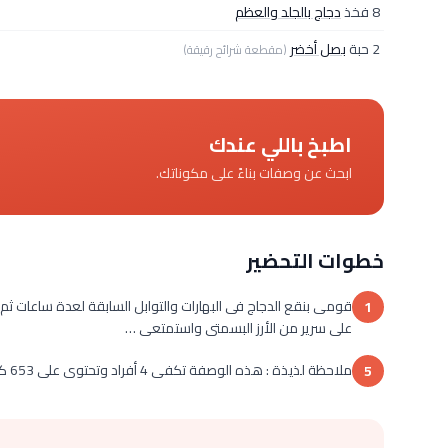
8 فخذ
دجاج بالجلد والعظم
2 حبة
بصل أخضر
(مقطعة شرائح رقيقة)
اطبخ باللي عندك
ابحث عن وصفات بناءً على مكوناتك.
خطوات التحضير
قومى بنقع الدجاج فى البهارات والتوابل السابقة لعدة ساعات ثم 
1
على سرير من الأرز البسمتى واستمتعى …
ملاحظة لذيذة : هذه الوصفة تكفى 4 أفراد وتحتوى على 653 كالورى لكلا منهما .
5