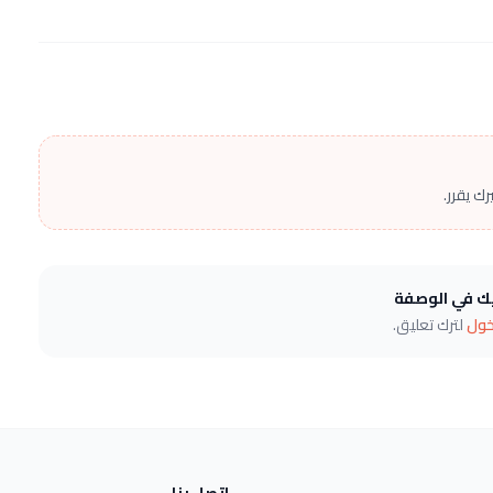
ك يقرر.
يك في الوصفة
خول
لترك تعليق.