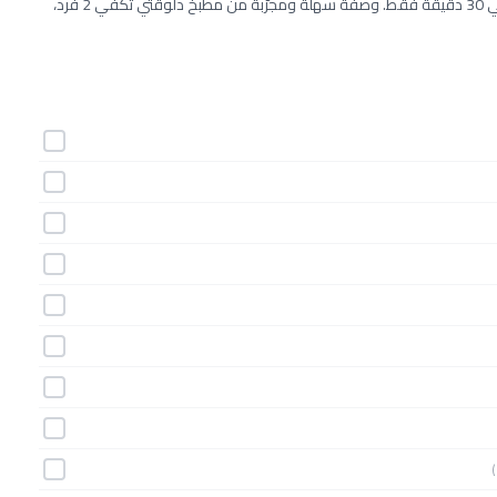
طريقة عمل الدجاج المشوى الآسيوى خطوة بخطوة بـ11 مكونات وفي 30 دقيقة فقط. وصفة سهلة ومجرّبة من مطبخ دلوقتي تكفي 2 فرد،
)