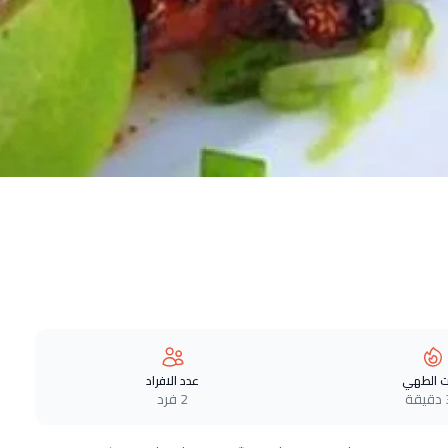
 الطهي
عدد الافراد
ة
2 فرد