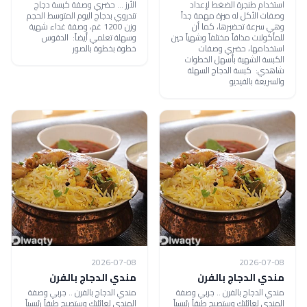
استخدام طنجرة الضغط لإعداد
الأرز ... حضري وصفة كبسة دجاج
وصفات الأكل له ميزة مهمة جداً
تندروي بدجاج اليوم المتوسط الحجم
وهي سرعة تحضيرها، كما أن
وزن 1200 غم، وصفة غداء شهية
للمأكولات مذاقاً مختلفاً وشهياً حين
وسهلة تعلمي أيضاً: الدقوس
استخدامها، حضري وصفات
خطوة بخطوة بالصور
الكبسة الشهية بأسهل الخطوات
شاهدي: كبسة الدجاج السهلة
والسريعة بالفيديو
2026-07-08
2026-07-08
مندي الدجاج بالفرن
مندي الدجاج بالفرن
مندي الدجاج بالفرن .. جربي وصفة
مندي الدجاج بالفرن .. جربي وصفة
المندي لعائلتك وستصبح طبقاً رئيسياً
المندي لعائلتك وستصبح طبقاً رئيسياً