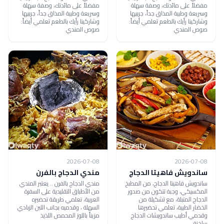
مفضلاً على مائدتك، وصفة سهلة
مفضلاً على مائدتك، وصفة سهلة
وسريعة وطيبة المذاق جداً، جربيها
وسريعة وطيبة المذاق جداً، جربيها
وشاركينا رأيك بالطعم تعلمي أيضاً:
وشاركينا رأيك بالطعم تعلمي أيضاً:
صوص المندي
صوص المندي
2026-07-08
2026-07-08
ساندويش فاهيتا الدجاج
مندي الدجاج بالفرن
ساندويش فاهيتا الدجاج، من المطبخ
مندي الدجاج بالفرن .. يعتبر المندي
المكسيكي، وجبة تتكون من صدور
من الأطباق التقليدية على السفرة
الدجاج المتبلة، مع تشكيلة من
العربية، تعلمي طريقة تحضيره
الخضار الطيبة، تعلمي تحضيرها
السهلة ، وقدميه بجانب اللبن الزبادي
وقدمي أطيب ساندويشات الدجاج
مزيناً باللوز المحمص اللذيذ
ساخنة