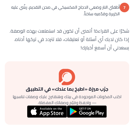
أطفئي النار وضعي الدجاج المكسيكي في صحن التقديم، رشّي عليه
7
الكزبرة وقدّميه ساخناً.
شكرًا على القراءة! أتمنى أن تكون قد استمتعت بهذه الوصفة.
إذا كان لديك أي أسئلة أو تعليقات، فلا تتردد في تركها أدناه.
يسعدني أن أسمع أخبارك!
جرّب ميزة «اطبخ بما عندك» في التطبيق
اكتب المكونات الموجودة في بيتك وهنقترح عليك وصفات تناسبها
— واحفظ وقيّم وصفاتك المفضلة.