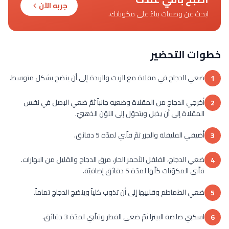
جربه الآن
ابحث عن وصفات بناءً على مكوناتك.
خطوات التحضير
ضعي الدجاج في مقلاة مع الزيت والزبدة إلى أن ينضج بشكل متوسط.
1
أخرجي الدجاج من المقلاة وضعيه جانباً ثمّ ضعي البصل في نفس
2
المقلاة إلى أن يذبل ويتحوّل إلى اللوّن الذهبيّ.
أضيفي الفليفلة والجزر ثمّ قلّبي لمدّة 5 دقائق.
3
ضعي الدجاج، الفلفل الأحمر الحار، مرق الدجاج والقليل من البهارات.
4
قلّبي المكوّنات كلّها لمدّة 5 دقائق إضافيّة.
ضعي الطماطم وقلبيها إلى أن تذوب كلياً وينضج الدجاج تماماً.
5
اسكبي صلصة البيتزا ثمّ ضعي الفطر وقلّبي لمدّة 3 دقائق.
6