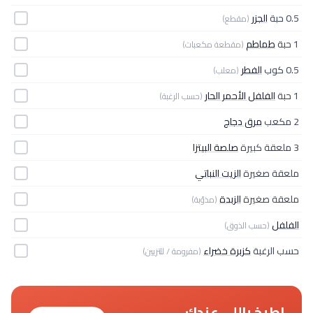
0.5 حبة
الجزر
(مقطع)
1 حبة
طماطم
(مقطعة مكعبات)
0.5 كوب
الفطر
(معلب)
1 حبة
الفلفل الأحمر الحار
(حسب الرغبة)
2 مكعب
مرق دجاج
3 ملعقة كبيرة
صلصة البيتزا
ملعقة صغيرة
الزيت النباتي
ملعقة صغيرة
الزبدة
(مذوّبة)
الفلفل
(حسب الذوق)
حسب الرغبة
كزبرة خضراء
(مفرومة / للتزيين)
اطبخ باللي عندك