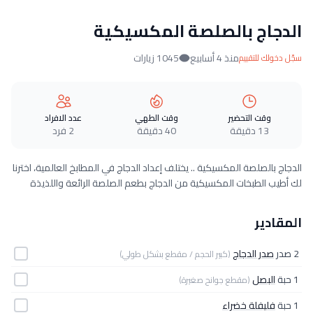
الدجاج بالصلصة المكسيكية
منذ 4 أسابيع
1045 زيارات
سجّل دخولك للتقييم
وقت التحضير
وقت الطهي
عدد الافراد
13 دقيقة
40 دقيقة
2 فرد
الدجاج بالصلصة المكسيكية .. يختلف إعداد الدجاج في المطابخ العالمية، اخترنا
لك أطيب الطبخات المكسيكية من الدجاج بطعم الصلصة الرائعة واللذيذة
المقادير
2 صدر
صدر الدجاج
(كبير الحجم / مقطع بشكل طولي)
1 حبة
البصل
(مقطع جوانح صغيرة)
1 حبة
فليفلة خضراء