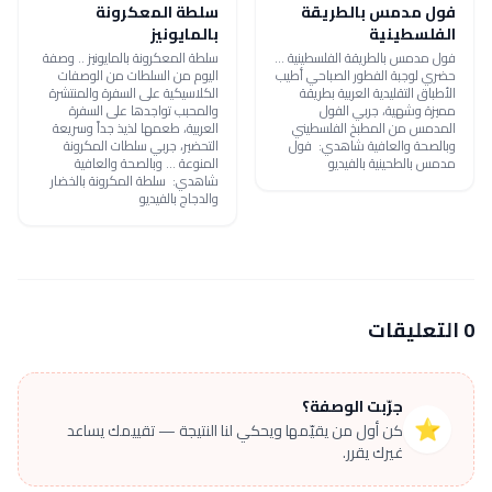
فول مدمس بالطريقة
سلطة المعكرونة
الفلسطينية
بالمايونيز
فول مدمس بالطريقة الفلسطينية ...
سلطة المعكرونة بالمايونيز .. وصفة
حضري لوجبة الفطور الصباحي أطيب
اليوم من السلطات من الوصفات
الأطباق التقليدية العربية بطريقة
الكلاسيكية على السفرة والمنتشرة
مميزة وشهية، جربي الفول
والمحبب تواجدها على السفرة
المدمس من المطبخ الفلسطيني
العربية، طعمها لذيذ جداً وسريعة
وبالصحة والعافية شاهدي: فول
التحضير، جربي سلطات المكرونة
مدمس بالطحينية بالفيديو
المنوعة ... وبالصحة والعافية
شاهدي: سلطة المكرونة بالخضار
والدجاج بالفيديو
0 التعليقات
جرّبت الوصفة؟
⭐
كن أول من يقيّمها ويحكي لنا النتيجة — تقييمك يساعد
غيرك يقرر.