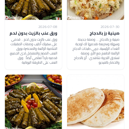
2026-07-08
2026-07-30
صينية رز بالدجاج
ورق عنب بالزيت بدون لحم
صينية رز بالدجاج ... وصفة جديدة
ورق عنب بالزيت بدون لحم .. قدمي
وسهلة وسريعة نقدمها لك لوجبة
على سفرتك أطيب وصفات المقبلات
الغداء الرئيسية، جربي طبخات الدجاج
الشامية الرائعة والمحضرة بورق
الرائعة الطعم مع الأرز، وصفة
العنب المميز والمفضل لدى الجميع،
تستحق التجربة شاهدي: أرز بالدجاج
قدميه بارداً تعلمي أيضاً: ورق
والخضار بالفيديو
العنب على الطريقة اليونانية