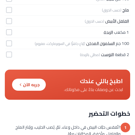
ملح
(حسب الذوق)
الفلفل الأبيض
(حسب الذوق)
1 مكعب
الزبدة
100 جم
السلمون المدخن
(يُباع جاهزًا في السوبرماركت، مفروم)
2 قطعة
التوست
(مطلي بالزبدة)
اطبخ باللي عندك
جربه الآن
ابحث عن وصفات بناءً على مكوناتك.
خطوات التحضير
?تُفقس حبّات البيض في داخل وعاء. ثمّ، يُصب الحليب، ويُنثر الملح
1
والفلفل. وتُخفق المكوّنات معًا.