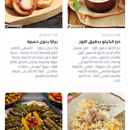
2026-07-08
2026-07-08
خبز الكيتو بدقيق اللوز
بيتزا بدون خميرة
خبز الكيتو بدقيق اللوز ... لمن يتبعون
بيتزا بدون خميرة ... اكتشفي الطعم
نظام الرجيم الكيتو لتخسيس الوزن
الرائع والمميزة لإعداد وصفات عجينة
وفقدان الدهون، يمكن صنع
البيتزا بدون استخدام الخميرة، وصفة
وصفات الخبز الخاصة بالكيتو في
سهلة وسريعة وبنفس المذاق الرائع
المنزل بكل سهولة ، تعلمي الطريقة
للبيتزا، جربيها اليوم في مطبخك
السهلة وتمتعي بطعمه الخفيف
شاهدي: البيتزا بالخضار على طريقة
والمميز تعلمي أيضاً: خبز الكيتو
المطاعم بالفيديو
دايت