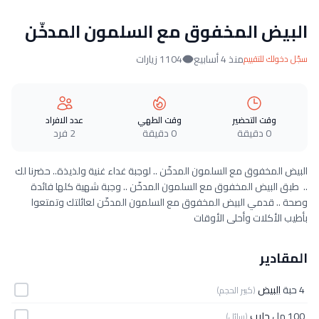
البيض المخفوق مع السلمون المدخّن
منذ 4 أسابيع
1104 زيارات
سجّل دخولك للتقييم
وقت التحضير
وقت الطهي
عدد الافراد
0 دقيقة
0 دقيقة
2 فرد
البيض المخفوق مع السلمون المدخّن .. لوجبة غداء غنية ولذيذة.. حضرنا لك
.. طبق البيض المخفوق مع السلمون المدخّن .. وجبة شهية كلها فائدة
وصحة .. قدمي البيض المخفوق مع السلمون المدخّن لعائلتك وتمتعوا
بأطيب الأكلات وأحلى الأوقات
المقادير
4 حبة
البيض
(كبير الحجم)
100 مل
حليب
(سائل)