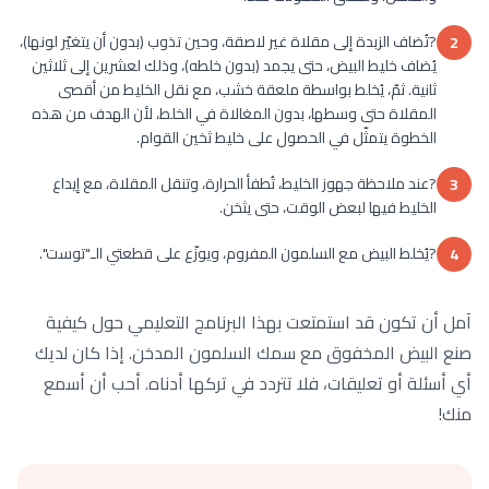
?تُضاف الزبدة إلى مقلاة غير لاصقة، وحين تذوب (بدون أن يتغيّر لونها)،
2
يُضاف خليط البيض، حتى يجمد (بدون خلطه)، وذلك لعشرين إلى ثلاثين
ثانية. ثمّ، يُخلط بواسطة ملعقة خشب، مع نقل الخليط من أقصى
المقلاة حتى وسطها، بدون المغالاة في الخلط، لأن الهدف من هذه
الخطوة يتمثّل في الحصول على خليط ثخين القوام.
?عند ملاحظة جهوز الخليط، تُطفأ الحرارة، وتنقل المقلاة، مع إيداع
3
الخليط فيها لبعض الوقت، حتى يثخن.
?يُخلط البيض مع السلمون المفروم، ويوزّع على قطعتي الـ"توست".
4
آمل أن تكون قد استمتعت بهذا البرنامج التعليمي حول كيفية
صنع البيض المخفوق مع سمك السلمون المدخن. إذا كان لديك
أي أسئلة أو تعليقات، فلا تتردد في تركها أدناه. أحب أن أسمع
منك!