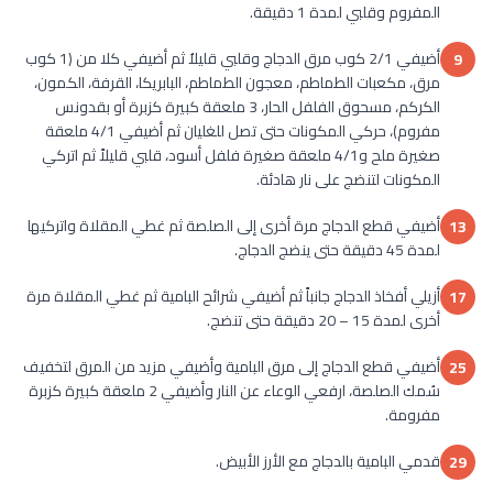
المفروم وقلبي لمدة 1 دقيقة.
أضيفي 2/1 كوب مرق الدجاج وقلبي قليلاُ ثم أضيفي كلا من (1 كوب
9
مرق، مكعبات الطماطم، معجون الطماطم، البابريكا، القرفة، الكمون،
الكركم، مسحوق الفلفل الحار، 3 ملعقة كبيرة كزبرة أو بقدونس
مفروم)، حركي المكونات حتى تصل للغليان ثم أضيفي 4/1 ملعقة
صغيرة ملح و4/1 ملعقة صغيرة فلفل أسود، قلبي قليلاً ثم اتركي
المكونات لتنضج على نار هادئة.
أضيفي قطع الدجاج مرة أخرى إلى الصلصة ثم غطي المقلاة واتركيها
13
لمدة 45 دقيقة حتى ينضج الدجاج.
أزيلي أفخاذ الدجاج جانباً ثم أضيفي شرائح البامية ثم غطي المقلاة مرة
17
أخرى لمدة 15 – 20 دقيقة حتى تنضج.
أضيفي قطع الدجاج إلى مرق البامية وأضيفي مزيد من المرق لتخفيف
25
سُمك الصلصة، ارفعي الوعاء عن النار وأضيفي 2 ملعقة كبيرة كزبرة
مفرومة.
قدمي البامية بالدجاج مع الأرز الأبيض.
29