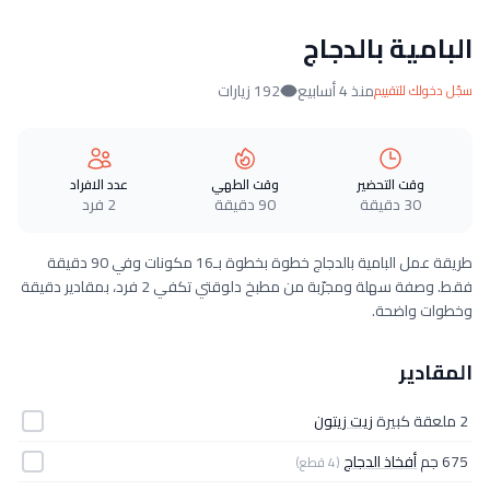
البامية بالدجاج
منذ 4 أسابيع
192 زيارات
سجّل دخولك للتقييم
وقت التحضير
وقت الطهي
عدد الافراد
30 دقيقة
90 دقيقة
2 فرد
طريقة عمل البامية بالدجاج خطوة بخطوة بـ16 مكونات وفي 90 دقيقة
فقط. وصفة سهلة ومجرّبة من مطبخ دلوقتي تكفي 2 فرد، بمقادير دقيقة
وخطوات واضحة.
المقادير
2 ملعقة كبيرة
زيت زيتون
675 جم
أفخاذ الدجاج
(4 قطع)