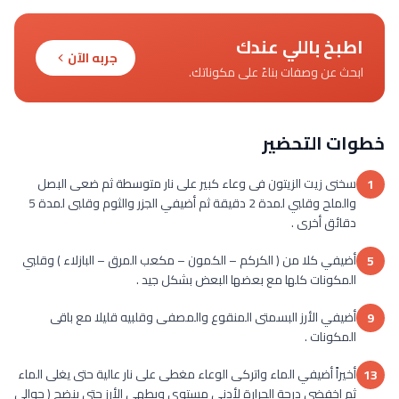
اطبخ باللي عندك
جربه الآن
ابحث عن وصفات بناءً على مكوناتك.
خطوات التحضير
سخنى زيت الزيتون فى وعاء كبير على نار متوسطة ثم ضعى البصل
1
والملح وقلبي لمدة 2 دقيقة ثم أضيفي الجزر والثوم وقلبى لمدة 5
دقائق أخرى .
أضيفي كلا من ( الكركم – الكمون – مكعب المرق – البازلاء ) وقلبي
5
المكونات كلها مع بعضها البعض بشكل جيد .
أضيفي الأرز البسمتى المنقوع والمصفى وقلبيه قليلا مع باقى
9
المكونات .
أخيراً أضيفي الماء واتركى الوعاء مغطى على نار عالية حتى يغلى الماء
13
ثم اخفضى درجة الحرارة لأدنى مستوى ويطهى الأرز حتى ينضج ( حوالى