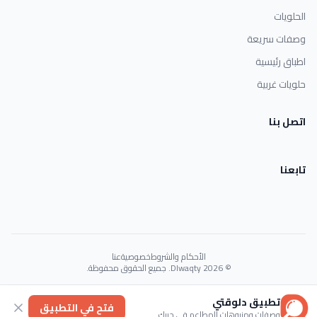
الحلويات
وصفات سريعة
اطباق رئيسية
حلويات غربية
اتصل بنا
تابعنا
الأحكام والشروط
خصوصية
عنا
© 2026 Dlwaqty. جميع الحقوق محفوظة.
Powered by
GAIT
تطبيق دلوقتي
فتح في التطبيق
وصفات ومنيوهات المطاعم في جيبك