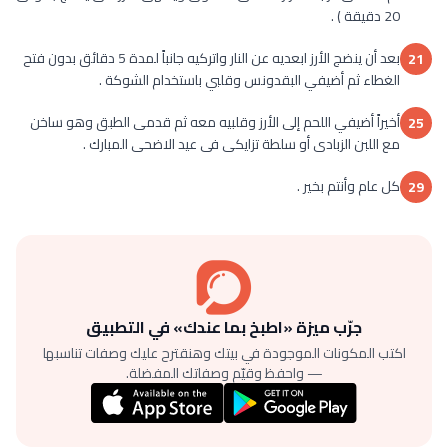
20 دقيقة ) .
بعد أن ينضج الأرز ابعديه عن النار واتركيه جانباً لمدة 5 دقائق بدون فتح
21
الغطاء ثم أضيفي البقدونس وقلبي باستخدام الشوكة .
أخيراً أضيفي اللحم إلى الأرز وقلبيه معه ثم قدمى الطبق وهو ساخن
25
مع اللبن الزبادى أو سلطة تزايكى فى عيد الاضحى المبارك .
كل عام وأنتم بخير .
29
جرّب ميزة «اطبخ بما عندك» في التطبيق
اكتب المكونات الموجودة في بيتك وهنقترح عليك وصفات تناسبها
— واحفظ وقيّم وصفاتك المفضلة.