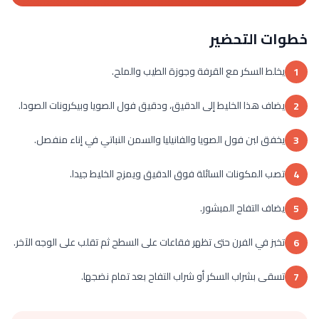
خطوات التحضير
يخلط السكر مع القرفة وجوزة الطيب والملح.
1
يضاف هذا الخليط إلى الدقيق، ودقيق فول الصويا وبيكرونات الصودا.
2
يخفق لبن فول الصويا والفانيليا والسمن النباتي في إناء منفصل.
3
تصب المكونات السائلة فوق الدقيق ويمزج الخليط جيدا.
4
يضاف التفاح المبشور.
5
تخبز في الفرن حتى تظهر فقاعات على السطح ثم تقلب على الوجه الآخر.
6
تسقى بشراب السكر أو شراب التفاح بعد تمام نضجها.
7