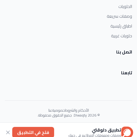
الحلويات
وصفات سريعة
اطباق رئيسية
حلويات غربية
اتصل بنا
تابعنا
الأحكام والشروط
خصوصية
عنا
© 2026 Dlwaqty. جميع الحقوق محفوظة.
Powered by
GAIT
تطبيق دلوقتي
فتح في التطبيق
وصفات ومنيوهات المطاعم في جيبك