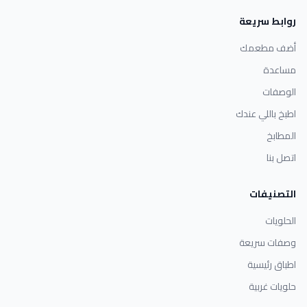
روابط سريعة
أضف مطعمك
مساعدة
الوصفات
اطبخ باللي عندك
المطابخ
اتصل بنا
التصنيفات
الحلويات
وصفات سريعة
اطباق رئيسية
حلويات غربية