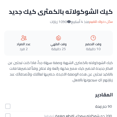
كيك الشوكولاته بالكمثرى كيك جديد
منذ 4 أسابيع
1090 زيارات
سجّل دخولك للتقييم
وقت التحضير
وقت الطهي
عدد الافراد
10 دقيقة
25 دقيقة
2 فرد
كيك الشوكولاته بالكمثرى الشهية وصفة سهلة جداً، فاذا كنت تبحثين عن
افكار جديدة لتحضير كيك مميز بنكهة رائعة ولا تحتاج وقتاً لتحضيرها فانت
بالتاكيد تبحثين عن هذه الوصفة اللذيذة ،حضريها لعائلتك ولأصدقائك عند
زيارتهم لكِ سيحبونها بالفعل.
المقادير
90 جم
زبدة
200 جم
شوكلاته سوداء، لقطع صغيرة
(مقطع)