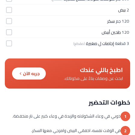
2
بيض
120 جم
سكر
120
طحين أبيض
3 قطعة
إجاصات ل صغيرة
(مقطع)
اطبخ باللي عندك
جربه الآن
ابحث عن وصفات بناءً على مكوناتك.
خطوات التحضير
ذوبي في وعاء الشكولاته والزبدة في وعاء كبير على نار منخفضة.
1
في الوقت نفسه، اخفقي البيض وامزجي معها السكر.
2