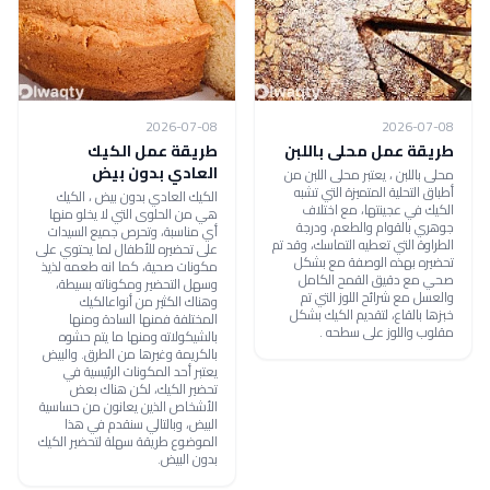
2026-07-08
2026-07-08
طريقة عمل محلى باللبن
طريقة عمل الكيك
العادي بدون بيض
محلى باللبن ، يعتبر محلى اللبن من
أطباق التحلية المتميزة التي تشبه
الكيك العادي بدون بيض ، الكيك
الكيك في عجينتها، مع اختلاف
هي من الحلوى التي لا يخلو منها
جوهري بالقوام والطعم، ودرجة
أي مناسبة، وتحرص جميع السيدات
الطراوة التي تعطيه التماسك، وقد تم
على تحضيره للأطفال لما يحتوي على
تحضيره بهذه الوصفة مع بشكل
مكونات صحية، كما انه طعمه لذيذ
صحي مع دقيق القمح الكامل
وسهل التحضير ومكوناته بسيطة،
والعسل مع شرائح اللوز التي تم
وهناك الكثير من أنواعالكيك
خبزها بالقاع، لتقديم الكيك بشكل
المختلفة فمنها السادة ومنها
مقلوب واللوز على سطحه .
بالشيكولاته ومنها ما يتم حشوه
بالكريمة وغيرها من الطرق. والبيض
يعتبر أحد المكونات الرئيسية في
تحضير الكيك، لكن هناك بعض
الأشخاص الذين يعانون من حساسية
البيض، وبالتالي سنقدم في هذا
الموضوع طريقة سهلة لتحضير الكيك
بدون البيض.