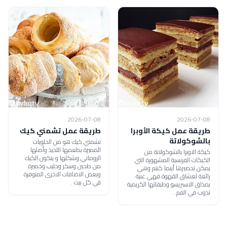
2026-07-08
2026-07-08
طريقة عمل كيكة الأوبرا
طريقة عمل تشمني كيك
بالشوكولاتة
تشمني كيك هو من الحلويات
المميزة بطعمها اللذيذ وأصلها
كيكة الاوبرا بالشوكولاتة من
الروماني وشكلها و يتكون الكيك
الكيكات الفرنسية المشهورة التي
من طحين وسكر وحليب وخميرة
يمكن تحضيرها أينما كنتم وهي
وبعض الاضافات الاخرى المتوفرة
رائعة لعشاق القهوة فهي غنية
في كل بيت .
بمذاق الاسبريسو وطبقاتها الكريمية
تذوب في الفم .