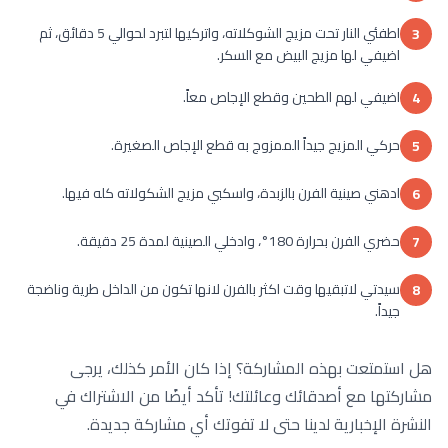
اطفئي النار تحت مزيج الشوكلاته، واتركيها لتبرد لحوالي 5 دقائق، ثم
3
اضيفي لها مزيج البيض مع السكر.
اضيفي لهم الطحين وقطع الإجاص معاً.
4
حركي المزيج جيداً الممزوج به قطع الإجاص الصغيرة.
5
ادهني صينية الفرن بالزبدة، واسكبي مزيج الشكولاته كله فيها.
6
حضري الفرن بحرارة 180°، وادخلي الصينية لمدة 25 دقيقة.
7
سيدتي لاتبقيها وقت اكثر بالفرن لانها تكون من الداخل طرية وناضجة
8
جيداً.
هل استمتعت بهذه المشاركة؟ إذا كان الأمر كذلك، يرجى
مشاركتها مع أصدقائك وعائلتك! تأكد أيضًا من الاشتراك في
النشرة الإخبارية لدينا حتى لا تفوتك أي مشاركة جديدة.