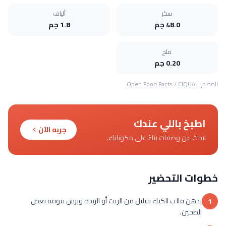
سكر
ألياف
48.0 جم
1.8 جم
ملح
0.20 جم
المصدر:
CIQUAL
/
Open Food Facts
اطبخ باللي عندك
جربه الآن
ابحث عن وصفات بناءً على مكوناتك.
خطوات التحضير
يدهن قالب الكيك بقليل من الزيت أو الزبدة ويرش فوقه بعض
1
الطحين.