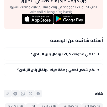
جرّب ميزة «اطبخ بما عندك» في التطبيق
اكتب المكونات الموجودة في بيتك وهنقترح عليك وصفات تناسبها
— واحفظ وقيّم وصفاتك المفضلة.
أسئلة شائعة عن الوصفة
ما هي مكونات كيك البرتقال بلبن الزبادي؟
لكم شخص تكفي وصفة كيك البرتقال بلبن الزبادي؟
شارك
#كيكه الزبادي
#كيكة البرتقال
#اللبن الزبادي
#حلى
#حلويات غربية