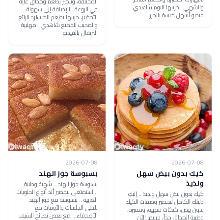
المختلفة، وتتميز بطعم ومذاق غاية
والشهي.. جربيها اليوم شاهدي:
في الروعة، بالإضافة إلى سهولة
فيديو أسهل كبسة بالجزر
التحضير، جربيها بطعم الكاسترد الرائع
والمحبب للجميع شاهدي: مهلبية
البرتقال بالفيديو
2026-07-08
2026-07-08
كيك بدون بيض سهل
بسبوسة جوز الهند
ولذيذ
بسبوسة جوز الهند .. شهية وطيبة
.. استمتعي بتحضير ألذ أنواع الحلويات
كيك بدون بيض سهل ولذيذ .. إليكِ
العربية .. بسبوسة مع جوز الهند
دليلكِ الكامل لتحضير وصفات الكيك
لأحلى الجلسات والأوقات مع
بدون بيض، كيكات شهية، ومميزة،
الأصدقاء .. مع بعض نصائح الشيف
وطيبة المذاق جداً، جربيها الآن