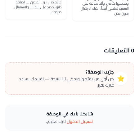
عالية جبرين و.. نضمن لك إضافة
وقدميها كأسرع وألذ ضيافة على
طبق جديد على سفرتك ولاستقبال
السفرة تعلمي أيضاً: كيك البرتقال
ضيوفك
بدون بيض
0 التعليقات
جرّبت الوصفة؟
⭐
كن أول من يقيّمها ويحكي لنا النتيجة — تقييمك يساعد
غيرك يقرر.
شاركنا رأيك في الوصفة
تسجيل الدخول
لترك تعليق.