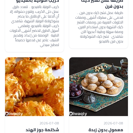
طريقة عمل تشيز كيك
كريب النوتيلا بالفيديو
بدون فرن
كريب النوتيلا بالفيديو .. تتعدد طرق
عمل حلى الكريب، وتتنوع حشواته، إلا
طريقة عمل تشيز كيك بدون فرن ..
أن ألذها على الإطلاق ما يحضر
قدمي على سفرتك أشهى وصفات
بشوكولاتة النوتيلا الشهية، شاهدي
الحلويات الغربية من وصفات التشيز
كريب النوتيلا بالفيديو، وتعلمي
كيك الشهية بدون استخدام الفرن،
أسهل الطرق لتحضير أشهى الحلويات
وصفة سهلة وطيبة أعديها الآن
الطيبة الوصفة من إعداد وتقديم
شاهدي: تشيز كيك الشوكولاتة
الشيف عامر غبن قدمها خصيصاً
بدون فرن بالفيديو
لمطبخ سيدتي
2026-07-08
2026-07-08
معمول بدون زبدة
شكلمة جوز الهند