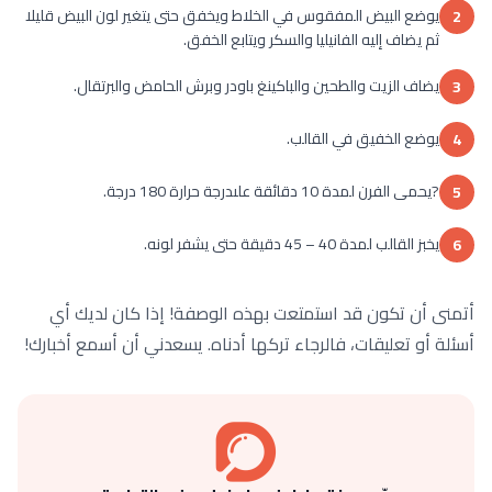
يوضع البيض المفقوس في الخلاط ويخفق حتى يتغير لون البيض قليلا
2
ثم يضاف إليه الفانيليا والسكر ويتابع الخفق.
يضاف الزيت والطحين والباكينغ باودر وبرش الحامض والبرتقال.
3
يوضع الخفيق في القالب.
4
?يحمى الفرن لمدة 10 دقائقة علىدرجة حرارة 180 درجة.
5
يخبز القالب لمدة 40 – 45 دقيقة حتى يشفر لونه.
6
أتمنى أن تكون قد استمتعت بهذه الوصفة! إذا كان لديك أي
أسئلة أو تعليقات، فالرجاء تركها أدناه. يسعدني أن أسمع أخبارك!