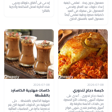
معمول بدون زبدة .. تعلمي كيفية
إبدعي في أطباق حلوياتكِ وجربي
إعداد حلويات عيد الفطر، وقدمي
هذه الطرية لعمل الشكلمة وأخبرينا
المعمول على سفرتك في العيد
بالنتائج!
كضيافة مميزة وطيبة تعلمي أيضاً:
معمول العيد بالفستق الحلبي
2026-07-08
2026-07-08
كبسة دجاج تندوري
كاسات مهلبية الكاسترد
بالقشطة
كبسة دجاج تندوري .. أعدي على
سفرتك أشهى وصفات الأرز المميزة
مهلبية الكاسترد بالقشطة ... حلى
من طبخات الكبسة بطريقة ولا
المهلبية من الحلويات العربية التي يتم
أسهل وبطعم هندي شهي فواح
تحضيرها بكثرة في المناسبات العائلية
بالبهارات المميزة والطعم الفاخر