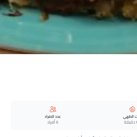
 الطهي
عدد الافراد
ة
6 أفراد