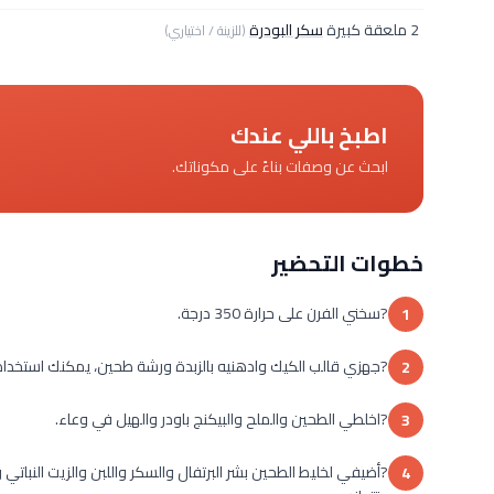
2 ملعقة كبيرة
سكر البودرة
(للزينة / اختياري)
اطبخ باللي عندك
ابحث عن وصفات بناءً على مكوناتك.
خطوات التحضير
?سخني الفرن على حرارة 350 درجة.
1
?جهزي قالب الكيك وادهنيه بالزبدة ورشة طحين، يمكنك استخدام 
2
?اخلطي الطحين والملح والبيكنج باودر والهيل في وعاء.
3
?أضيفي لخليط الطحين بشر البرتفال والسكر واللبن والزيت النباتي 
4