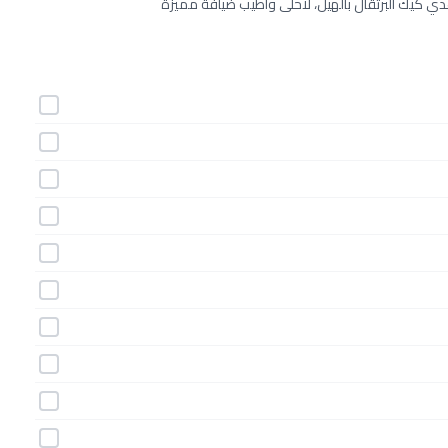
أعدي كيك البرتقال بالهيل، لأحلى وأطيب ضيافة مميزة