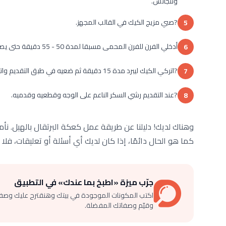
وتتجانس.
?صبي مزيج الكيك في القالب المجهز.
5
أدخلي الفرن للفرن المحمى مسبقا لمدة 50 - 55 دقيقة حتى يصبح لون الكيك ذهبياً وينضج.
6
?اتركي الكيك ليبرد مدة 15 دقيقة ثم ضعيه في طبق التقديم واتركيه ليبرد.
7
?عند التقديم رشي السكر الناعم على الوجه وقطعيه وقدميه.
8
وهناك لديك! دليلنا عن طريقة عمل كعكة البرتقال بالهيل. ن
كما هو الحال دائمًا، إذا كان لديك أي أسئلة أو تعليقات، فلا ت
جرّب ميزة «اطبخ بما عندك» في التطبيق
اكتب المكونات الموجودة في بيتك وهنقترح عليك وصف
وقيّم وصفاتك المفضلة.