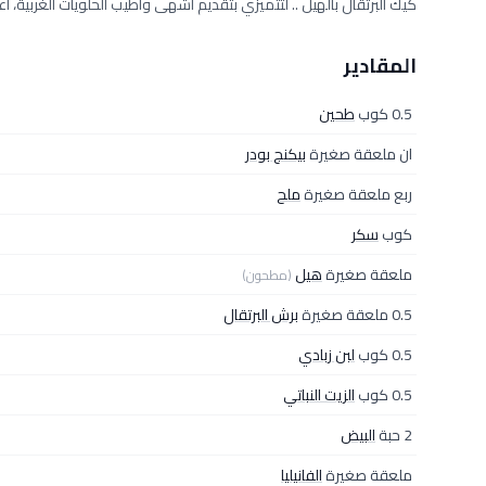
كيك البرتقال بالهيل .. لتتميزي بتقديم أشهى وأطيب الحلويات الغربية، 
المقادير
0.5 كوب
طحين
ان ملعقة صغيرة
بيكنج بودر
ربع ملعقة صغيرة
ملح
كوب
سكر
ملعقة صغيرة
هيل
(مطحون)
0.5 ملعقة صغيرة
برش البرتقال
0.5 كوب
لبن زبادي
0.5 كوب
الزيت النباتي
2 حبة
البيض
ملعقة صغيرة
الفانيليا