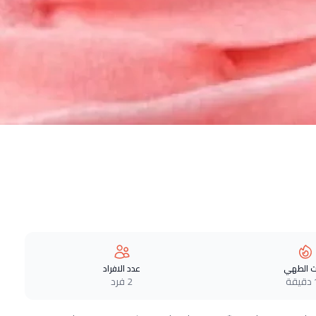
 الطهي
عدد الافراد
ة
2 فرد