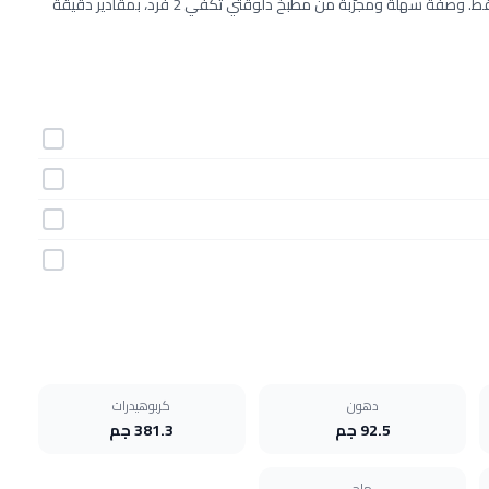
طريقة عمل كريمة الكرز خطوة بخطوة بـ4 مكونات وفي 15 دقيقة فقط. وصفة سهلة ومجرّبة من مطبخ دلوقتي تكفي 2 فرد، بمقادير دقيقة
دهون
كربوهيدرات
92.5 جم
381.3 جم
ملح