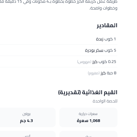
وخطوات واضحة.
المقادير
1 كوب
زبدة
5 كوب
سكر بودرة
0.25 كوب
كرز
(مهروس)
8 حبة
كرز
(مفروم)
القيم الغذائية (تقديرية)
للحصة الواحدة
سعرات حرارية
بروتين
1,068 سعرة
4.3 جم
سكر
ألياف