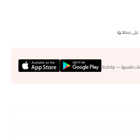
 على سطحها.
ات تناسبها — واحفظ