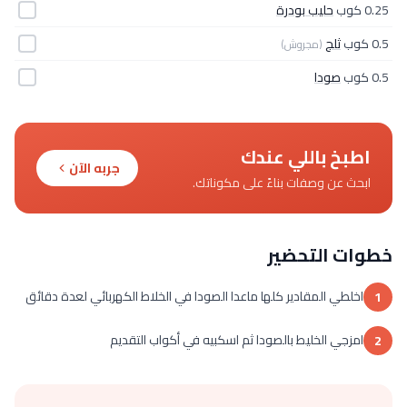
0.25 كوب
حليب بودرة
0.5 كوب
ثلج
(مجروش)
0.5 كوب
صودا
اطبخ باللي عندك
جربه الآن
ابحث عن وصفات بناءً على مكوناتك.
خطوات التحضير
اخلطي المقادير كلها ماعدا الصودا في الخلاط الكهربائي لعدة دقائق
1
امزجي الخليط بالصودا ثم اسكبيه في أكواب التقديم
2