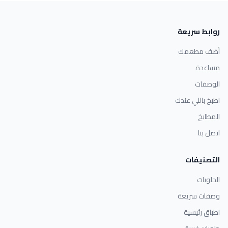
روابط سريعة
أضف مطعمك
مساعدة
الوصفات
اطبخ باللي عندك
المطابخ
اتصل بنا
التصنيفات
الحلويات
وصفات سريعة
اطباق رئيسية