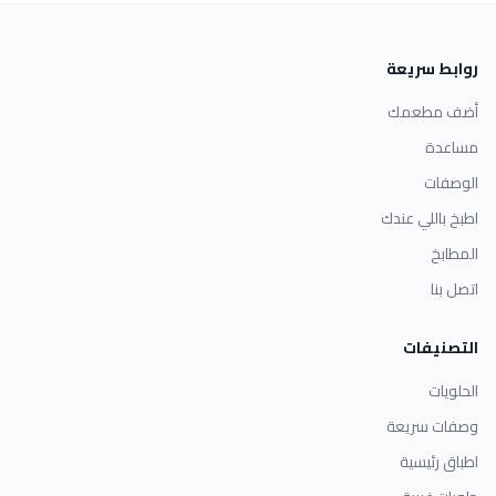
روابط سريعة
أضف مطعمك
مساعدة
الوصفات
اطبخ باللي عندك
المطابخ
اتصل بنا
التصنيفات
الحلويات
وصفات سريعة
اطباق رئيسية