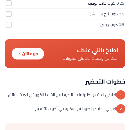
0.25 كوب
حليب بودرة
0.5 كوب
ثلج
(مجروش)
0.5 كوب
صودا
اطبخ باللي عندك
جربه الآن
ابحث عن وصفات بناءً على مكوناتك.
خطوات التحضير
اخلطي المقادير كلها ماعدا الصودا في الخلاط الكهربائي لعدة دقائق
1
امزجي الخليط بالصودا ثم اسكبيه في أكواب التقديم
2