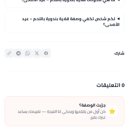
لكم شخص تكفي وصفة قلاية بندورة باللحم – عيد
الأضحى؟
شارك
0 التعليقات
جرّبت الوصفة؟
⭐
كن أول من يقيّمها ويحكي لنا النتيجة — تقييمك يساعد
غيرك يقرر.