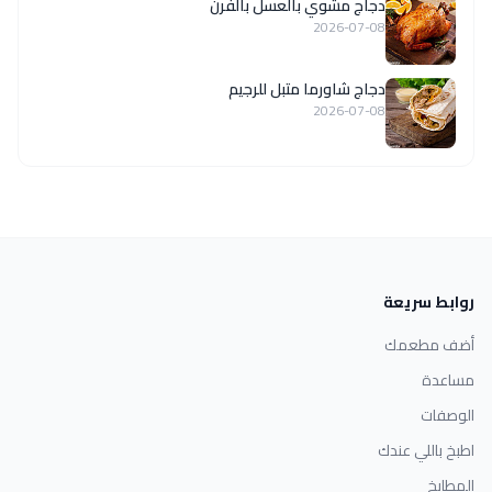
دجاج مشوي بالعسل بالفرن
2026-07-08
دجاج شاورما متبل للرجيم
2026-07-08
روابط سريعة
أضف مطعمك
مساعدة
الوصفات
اطبخ باللي عندك
المطابخ