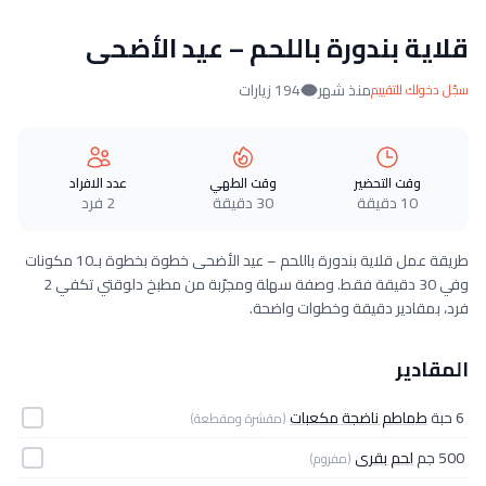
قلاية بندورة باللحم – عيد الأضحى
منذ شهر
194 زيارات
سجّل دخولك للتقييم
وقت التحضير
وقت الطهي
عدد الافراد
10 دقيقة
30 دقيقة
2 فرد
طريقة عمل قلاية بندورة باللحم – عيد الأضحى خطوة بخطوة بـ10 مكونات
وفي 30 دقيقة فقط. وصفة سهلة ومجرّبة من مطبخ دلوقتي تكفي 2
فرد، بمقادير دقيقة وخطوات واضحة.
المقادير
6 حبة
طماطم ناضجة مكعبات
(مقشرة ومقطعة)
500 جم
لحم بقرى
(مفروم)