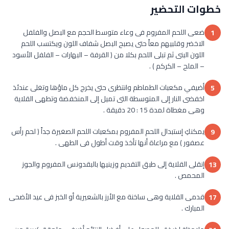
خطوات التحضير
ضعى اللحم المفروم فى وعاء متوسط الحجم مع البصل والفلفل
1
الاخضر وقلبيهم معاً حتى يصبح البصل شفاف اللون ويكتسب اللحم
اللون البنى ثم تبلى اللحم بكلا من ( القرفة – البهارات – الفلفل الأسود
– الملح – الكركم ) .
أضيفي مكعبات الطماطم وانتظرى حتى يخرج كل ماؤها وتغلى عندئذ
5
اخفضى النار إلى المتوسطة التى تميل إلى المنخفضة وتطهى القلاية
وهى مغطاة لمدة 15 : 20 دقيقة .
يمكنكِ إستبدال اللحم المفروم بمكعبات اللحم الصغيرة جداً ( لحم رأس
9
عصفور ) مع مراعاة أنها تأخذ وقت أطول فى الطهى .
إنقلى القلاية إلى طبق التقديم وزينيها بالبقدونس المفروم والجوز
13
المحمص .
قدمى القلاية وهى ساخنة مع الأرز بالشعيرية أو الخبز فى عيد الأضحى
17
المبارك .