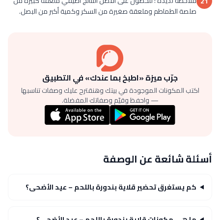
ملاحظة لذيذة : للحصول على أفضل النتائج أضيفي ملعقة كبيرة من
21
صلصة الطماطم وملعقة صغيرة من السكر وكمية أكبر من البصل.
جرّب ميزة «اطبخ بما عندك» في التطبيق
اكتب المكونات الموجودة في بيتك وهنقترح عليك وصفات تناسبها
— واحفظ وقيّم وصفاتك المفضلة.
أسئلة شائعة عن الوصفة
كم يستغرق تحضير قلاية بندورة باللحم – عيد الأضحى؟
ما هي مكونات قلاية بندورة باللحم – عيد الأضحى؟