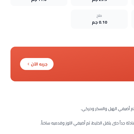
ملح
0.10 جم
جربه الآن
 ثم أضيفي الهيل والسكر وحركي.
ة جداً حتى يثقل الخليط، ثم أضيفي اللوز وقدميه ساخناً.