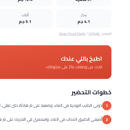
سكر
ألياف
4.1 جم
5.1 جم
المصدر:
CIQUAL
/
Open Food Facts
اطبخ باللي عندك
ابحث عن وصفات بناءً على مكوناتك.
خطوات التحضير
ذوبي الحليب البودرة في الماء، وضعيه على نار هادئة حتى تغلي،
1
أضيفي الدقيق المذاب في الماء، واستمري في التحريك على نار هادئ
2