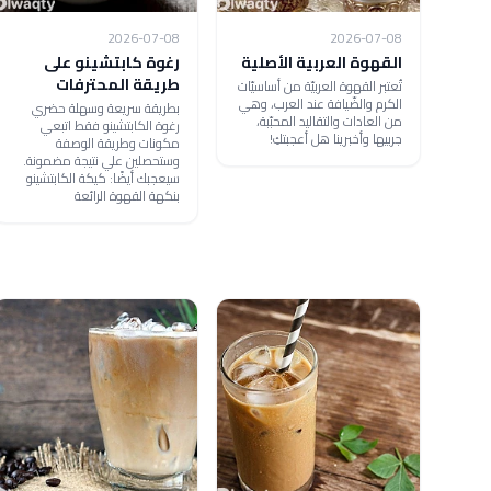
2026-07-08
2026-07-08
القهوة العربية الأصلية
رغوة كابتشينو على
طريقة المحترفات
تُعتبر القهوة العربيّة من أساسيّات
الكرم والضّيافة عند العرب، وهي
بطريقة سريعة وسهلة حضري
من العادات والتقاليد المحبّبة،
رغوة الكابتشينو فقط اتبعي
جربيها وأخبرينا هل أعجبتكِ!
مكونات وطريقة الوصفة
وستحصلين علي نتيجة مضمونة.
سيعجبك أيضًا: كيكة الكابتشينو
بنكهة القهوة الرائعة