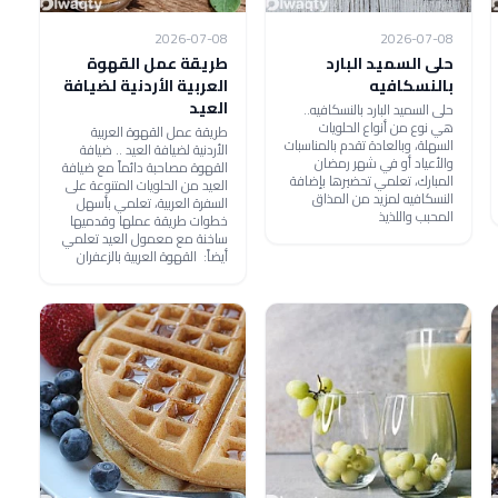
2026-07-08
2026-07-08
حلى السميد البارد
طريقة عمل القهوة
بالنسكافيه
العربية الأردنية لضيافة
العيد
حلى السميد البارد بالنسكافيه..
هي نوع من أنواع الحلويات
طريقة عمل القهوة العربية
السهلة، وبالعادة تقدم بالمناسبات
الأردنية لضيافة العيد .. ضيافة
والأعياد أو في شهر رمضان
القهوة مصاحبة دائماً مع ضيافة
المبارك، تعلمي تحضيرها بإضافة
العيد من الحلويات المتنوعة على
النسكافيه لمزيد من المذاق
السفرة العربية، تعلمي بأسهل
المحبب واللذيذ
خطوات طريقة عملها وقدميها
ساخنة مع معمول العيد تعلمي
أيضاً: القهوة العربية بالزعفران