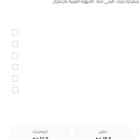
ينا برأيك. اقرئي ايضاً : القهوة العربية بالزعفران
دهون
كربوهيدرات
25.5 جم
11.0 جم