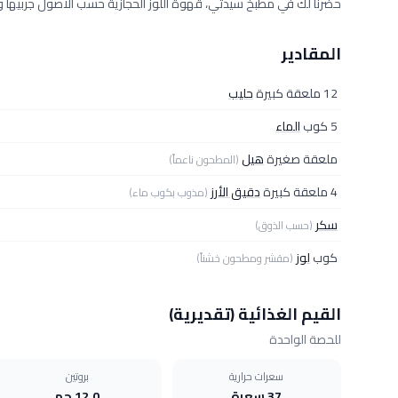
حضرنا لك في مطبخ سيدتي، قهوة اللوز الحجازية حسب الأصول جربيها وشارك
المقادير
12 ملعقة كبيرة
حليب
5 كوب
الماء
ملعقة صغيرة
هيل
(المطحون ناعماً)
4 ملعقة كبيرة
دقيق الأرز
(مذوب بكوب ماء)
سكر
(حسب الذوق)
كوب
لوز
(مقشر ومطحون خشناً)
القيم الغذائية (تقديرية)
للحصة الواحدة
سعرات حرارية
بروتين
37 سعرة
12.0 جم