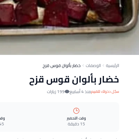
الرئيسية
الوصفات
خضار بألوان قوس قزح
خضار بألوان قوس قزح
منذ 4 أسابيع
199 زيارات
سجّل دخولك للتقييم
وقت التحضير
وقت
15 دقيقة
45 دقيق