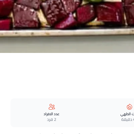
 الطهي
عدد الافراد
ة
2 فرد