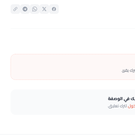
ك يقرر.
يك في الوصفة
خول
لترك تعليق.