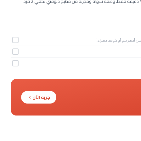
طريقة عمل خضار بألوان قوس قزح خطوة بخطوة بـ3 مكونات وفي 45 دقيقة فقط. وصفة سهلة ومجرّبة من مطبخ دلوقتي تكفي 2 فرد،
لفل أصفر حلو أو كوسة صفراء )
جربه الآن