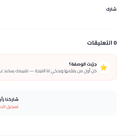
شارك
0 التعليقات
جرّبت الوصفة؟
⭐
كن أول من يقيّمها ويحكي لنا النتيجة — تقييمك يساعد غير
شاركنا رأ
تسجيل الد