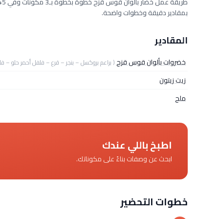
بمقادير دقيقة وخطوات واضحة.
المقادير
خضروات بألوان قوس قزح
( براعم بروكسل – بنجر – قرع – فلفل أحمر حلو – ف
زيت زيتون
ملح
اطبخ باللي عندك
ابحث عن وصفات بناءً على مكوناتك.
خطوات التحضير