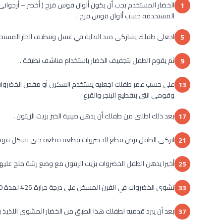
الخضار المستخدم يجب أن يكون ألوان قوس قزح ( أخضر – أرجوانى 
1
المستخدمة حسب ألوان قوس قزح .
اجعلى طفلك يشاركى منذ البداية في غسل وتنظيف الخار المستخدم
5
ثم يقوم الطفل بتجفيف الخضار باستخدام مناشف نظيفة .
9
على حسب عمر طفلك اجعليه يستخدم السكين أو مقص الخضروات لت
13
وقومى انتى بتقطيع البنجر والقرع .
بعد ذلك اطلبى من طفلك أن يدهن صينية الخبز بزيت الزيتون .
17
اتركى الطفل يرص قطع الخضروات قطعة قطعة حتى يشكل قوس
21
أخيرا يدهن الطفل الخضروات بزيت الزيتون مع وضع رشة ملح عليهم ف
25
تشوى الخضروات في الفرن المسخن على درجة حرارة 425 لمدة 30 : 35 دقيقة .
33
بعد أن يبرد قدميه لطفلك هذا الطبق من الخضار المشوى اللذيذ وا
37