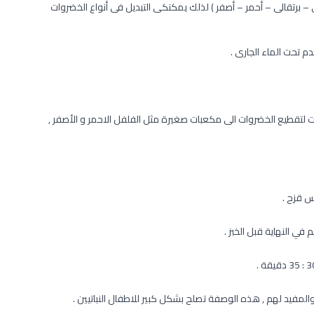
– برتقالى – أحمر – أصفر ) لذلك يمكنكى التبديل فى أنواع الخضروات
 تحت الماء الجارى .
قطيع الخضروات الى مكعبات صغيرة مثل الفلفل الاحمر و الأصفر ,
 قزح .
ي النهاية قبل الخبز .
لمفيد لهم , هذه الوصفة تصلح بشكل كبير للاطفال النباتيين .