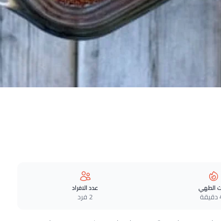
 الطهي
عدد الافراد
ة
2 فرد