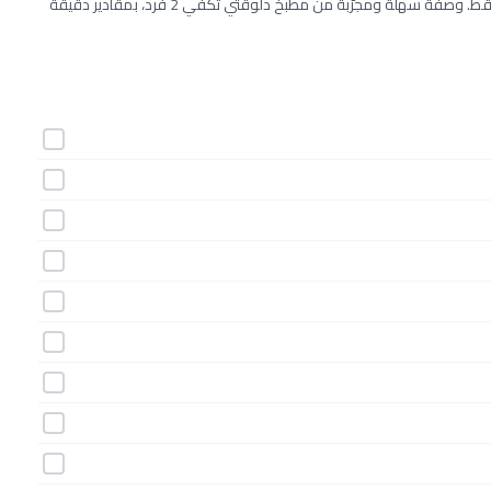
طريقة عمل خبز الكوسا خطوة بخطوة بـ11 مكونات وفي 40 دقيقة فقط. وصفة سهلة ومجرّبة من مطبخ دلوقتي تكفي 2 فرد، بمقادير دقيقة