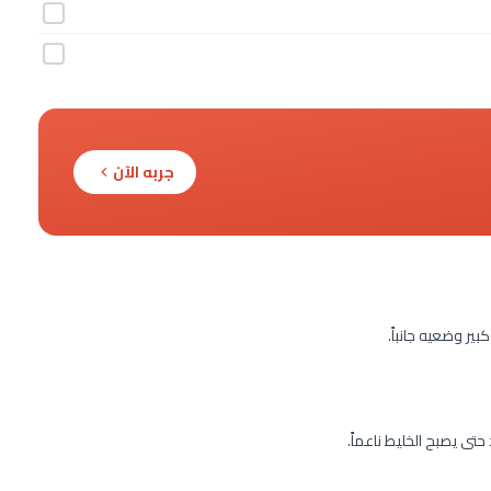
جربه الآن
ر وضعيه جانباً.
ى يصبح الخليط ناعماً.