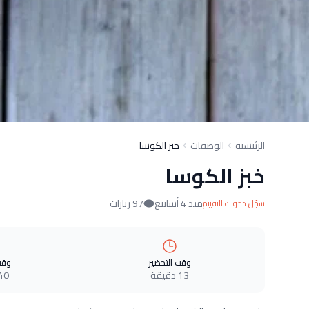
الرئيسية
الوصفات
خبز الكوسا
خبز الكوسا
منذ 4 أسابيع
97 زيارات
سجّل دخولك للتقييم
وقت التحضير
وقت
13 دقيقة
40 دقيق