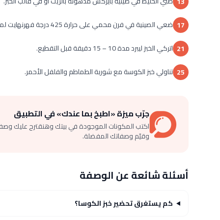
صبي الخليط في صينية بايركس مدهونة بالزيت أو في قالب الخبز.
13
ضعي الصينية في فرن محمي على حرارة 425 درجة فهرنهايت لمدة 20 – 25 دقيقة أو حتى يخرج المسواك نظيف.
17
اتركي الخبز ليبرد مدة 10 – 15 دقيقة قبل التقطيع.
21
تناولي خبز الكوسة مع شوربة الطماطم والفلفل الأحمر.
25
جرّب ميزة «اطبخ بما عندك» في التطبيق
اكتب المكونات الموجودة في بيتك وهنقترح عليك وصف
وقيّم وصفاتك المفضلة.
أسئلة شائعة عن الوصفة
كم يستغرق تحضير خبز الكوسا؟