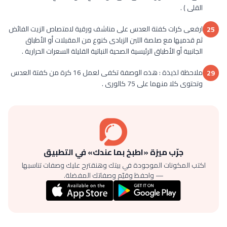
القلى ) .
ارفعى كرات كفتة العدس على مناشف ورقية لامتصاص الزيت الفائض
25
ثم قدميها مع صلصة اللبن الزبادى كنوع من المقبلات أو الأطباق
الجانبية أو الأطباق الرئيسية الصحية النباتية القليلة السعرات الحرارية .
ملاحظة لذيذة : هذه الوصفة تكفى لعمل 16 كرة من كفتة العدس
29
وتحتوى كلا منهما على 75 كالورى .
جرّب ميزة «اطبخ بما عندك» في التطبيق
اكتب المكونات الموجودة في بيتك وهنقترح عليك وصفات تناسبها
— واحفظ وقيّم وصفاتك المفضلة.