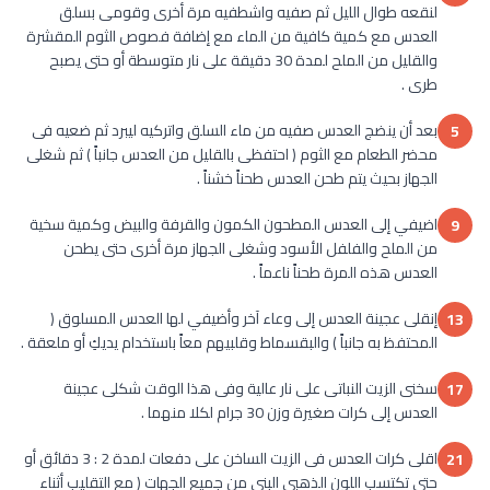
لنقعه طوال الليل ثم صفيه واشطفيه مرة أخرى وقومى بسلق
العدس مع كمية كافية من الماء مع إضافة فصوص الثوم المقشرة
والقليل من الملح لمدة 30 دقيقة على نار متوسطة أو حتى يصبح
طرى .
بعد أن ينضج العدس صفيه من ماء السلق واتركيه ليبرد ثم ضعيه فى
5
محضر الطعام مع الثوم ( احتفظى بالقليل من العدس جانباً ) ثم شغلى
الجهاز بحيث يتم طحن العدس طحناً خشناً .
اضيفي إلى العدس المطحون الكمون والقرفة والبيض وكمية سخية
9
من الملح والفلفل الأسود وشغلى الجهاز مرة أخرى حتى يطحن
العدس هذه المرة طحناً ناعماً .
إنقلى عجينة العدس إلى وعاء آخر وأضيفي لها العدس المسلوق (
13
المحتفظ به جانباً ) والبقسماط وقلبيهم معاً باستخدام يديكِ أو ملعقة .
سخنى الزيت النباتى على نار عالية وفى هذا الوقت شكلى عجينة
17
العدس إلى كرات صغيرة وزن 30 جرام لكلا منهما .
اقلى كرات العدس فى الزيت الساخن على دفعات لمدة 2 : 3 دقائق أو
21
حتى تكتسب اللون الذهبى البنى من جميع الجهات ( مع التقليب أثناء