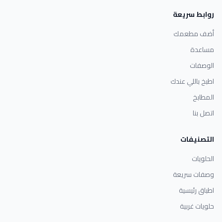
روابط سريعة
أضف مطعمك
مساعدة
الوصفات
اطبخ باللي عندك
المطابخ
اتصل بنا
التصنيفات
الحلويات
وصفات سريعة
اطباق رئيسية
حلويات غربية