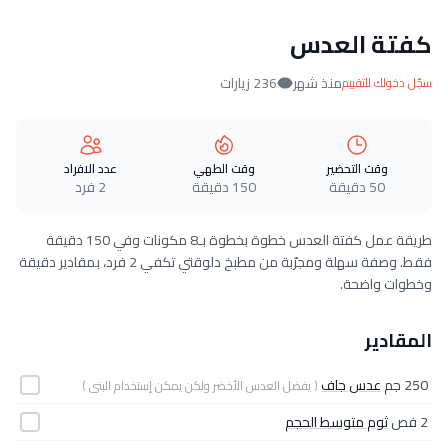
كفتة العدس
منذ شهر
236 زيارات
سجّل دخولك للتقييم
وقت التحضير
وقت الطهي
عدد الافراد
50 دقيقة
150 دقيقة
2 فرد
طريقة عمل كفتة العدس خطوة بخطوة بـ8 مكونات وفي 150 دقيقة
فقط. وصفة سهلة ومجرّبة من مطبخ دلوقتي تكفي 2 فرد، بمقادير دقيقة
وخطوات واضحة.
المقادير
250 جم
عدس جاف
( يفضل العدس الأخضر ولكن يمكن إستخدام البنى )
2 فص
ثوم متوسط الحجم