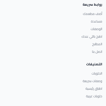
روابط سريعة
أضف مطعمك
مساعدة
الوصفات
اطبخ باللي عندك
المطابخ
اتصل بنا
التصنيفات
الحلويات
وصفات سريعة
اطباق رئيسية
حلويات غربية