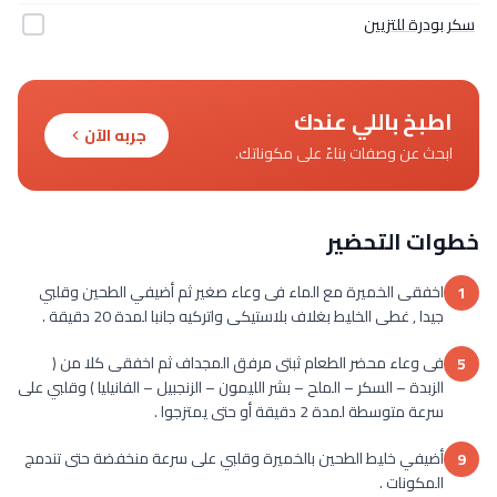
سكر بودرة للتزيين
اطبخ باللي عندك
جربه الآن
ابحث عن وصفات بناءً على مكوناتك.
خطوات التحضير
اخفقى الخميرة مع الماء فى وعاء صغير ثم أضيفي الطحين وقلبي
1
جيدا , غطى الخليط بغلاف بلاستيكى واتركيه جانبا لمدة 20 دقيقة .
فى وعاء محضر الطعام ثبتى مرفق المجداف ثم اخفقى كلا من (
5
الزبدة – السكر – الملح – بشر الليمون – الزنجبيل – الفانيليا ) وقلبي على
سرعة متوسطة لمدة 2 دقيقة أو حتى يمتزجوا .
أضيفي خليط الطحين بالخميرة وقلبي على سرعة منخفضة حتى تندمج
9
المكونات .