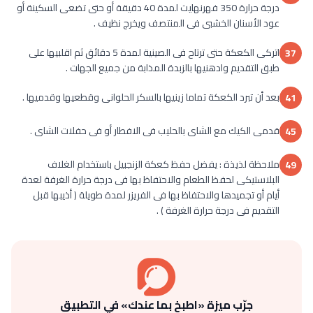
درجة حرارة 350 فهرنهايت لمدة 40 دقيقة أو حتى تضعى السكينة أو
عود الأسنان الخشبى فى المنتصف ويخرج نظيف .
اتركى الكعكة حتى ترتاح فى الصينية لمدة 5 دقائق ثم اقلبيها على
37
طبق التقديم وادهنيها بالزبدة المذابة من جميع الجهات .
بعد أن تبرد الكعكة تماما زينيها بالسكر الحلوانى وقطعيها وقدميها .
41
قدمى الكيك مع الشاى بالحليب فى الافطار أو فى حفلات الشاى .
45
ملاحظة لذيذة : يفضل حفظ كعكة الزنجبيل باستخدام الغلاف
49
البلاستيكى لحفظ الطعام والاحتفاظ بها فى درجة حرارة الغرفة لعدة
أيام أو تجميدها والاحتفاظ بها فى الفريزر لمدة طويلة ( أذيبها قبل
التقديم فى درجة حرارة الغرفة ) .
جرّب ميزة «اطبخ بما عندك» في التطبيق