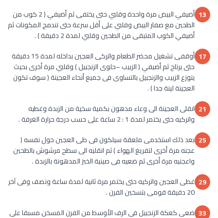
أضيفي البيض مرة واحدة وقلبي حتى يختفى ثم أضيفي ( 2 كوب من
13
الطحين مع صفار البيض وقلبي على أقل سرعة حتى تندمج المكونات ثم
أضيفي الكوب المتبقى من الطحين وقلبي لمدة 2 دقيقة ) .
أوقفى تشغيل محضر الطعام واتركى العجين بداخله لمدة 15 دقيقة
17
حتى يرتاح ثم أضيفي ( الزبيب –حلوى الزنجبيل ) وقلبي مرة أخرى بحيث
يتوزع الزبيب والزنجبيل بالتساوى فى جميع أنحاء العجينة ( سوف تكون
العجينة لينة جدا ) .
انقلى العجينة الى وعاء مدهون بكمية سخية من الزبدة وغطيه
21
واتركيه حتى يختمر لمدة 1 : 2 ساعة على حسب درجة حرارة الغرفة .
بعد ذلك استخدمى ملعقة سيلكون فى طى العجين حول نفسه (
25
عجنه مرة أخرى لتفريغ الهواء ) ثم انقليه الى سطح مرشوش بالطحين
واعجنيه مرة أخرى ثم ضعيه فى صينية الخبز المدهونة بالزبدة .
غطى العجين واتركيه حتى يختمر مرة ثانية لمدة ساعة ونصف وفى آخر
29
20 دقيقة قومى بتسخين الفرن .
ضعى كعكة الزنجبيل فى الرف الأوسط من الفرن المسخن مسبقا على
33