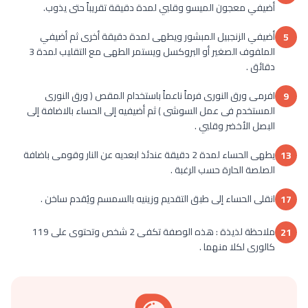
أضيفي معجون الميسو وقلبي لمدة دقيقة تقريباً حتى يذوب.
أضيفي الزنجبيل المبشور ويطهى لمدة دقيقة أخرى ثم أضيفي
5
الملفوف الصغير أو البروكسل ويستمر الطهى مع التقليب لمدة 3
دقائق .
افرمى ورق النورى فرماً ناعماً باستخدام المقص ( ورق النورى
9
المستخدم فى عمل السوشى ) ثم أضيفيه إلى الحساء بالاضافة إلى
البصل الأخضر وقلبي .
يطهى الحساء لمدة 2 دقيقة عندئذ ابعديه عن النار وقومى باضافة
13
الصلصة الحارة حسب الرغبة .
انقلى الحساء إلى طبق التقديم وزينيه بالسمسم ويُقدم ساخن .
17
ملاحظة لذيذة : هذه الوصفة تكفى 2 شخص وتحتوى على 119
21
كالورى لكلا منهما .