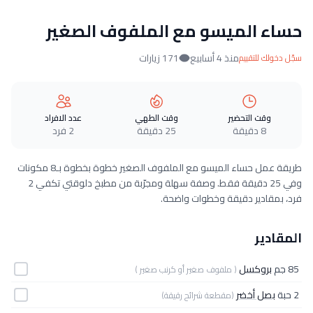
حساء الميسو مع الملفوف الصغير
منذ 4 أسابيع
171 زيارات
سجّل دخولك للتقييم
وقت التحضير
وقت الطهي
عدد الافراد
8 دقيقة
25 دقيقة
2 فرد
طريقة عمل حساء الميسو مع الملفوف الصغير خطوة بخطوة بـ8 مكونات
وفي 25 دقيقة فقط. وصفة سهلة ومجرّبة من مطبخ دلوقتي تكفي 2
فرد، بمقادير دقيقة وخطوات واضحة.
المقادير
85 جم
بروكسل
( ملفوف صغير أو كرنب صغير )
2 حبة
بصل أخضر
(مقطعة شرائح رقيقة)