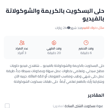
حلى البسكويت بالكريمة والشوكولاتة
بالفيديو
منذ شهر
24 زيارات
سجّل دخولك للتقييم
وقت التحضير
وقت الطهي
عدد الافراد
6 دقيقة
20 دقيقة
3 أفراد
حلى البسكويت بالكريمة والشوكولاتة بالفيديو ... شاهدي فيديو حلويات
مطبخ سيدتي، وتعلمي بخطوات عمل سهلة وبمكونات بسيطة جداً، طريقة
عمل حلى شهي وطيب ومناسب للعزومات أو للمّة العائلة، جربيه الآن
وشاركينا رأيك بالطعم تعلمي أيضاً: حلى طبقات بسكويت الشوكولاتة
المقادير
عبوة
بسكويت الشاي السادة
(مطحون)