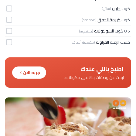
كوب
حليب
(سائل)
كوب
كريمة الخفق
(مخفوقة)
0.5 كوب
الشوكولاتة
(مطحونة)
حسب الرغبة
الفراولة
(مقطعة أنصاف)
اطبخ باللي عندك
جربه الآن
ابحث عن وصفات بناءً على مكوناتك.