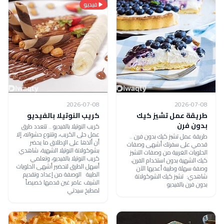
فيديو
2026-07-08
2026-07-08
طريقة عمل تشيز كيك
كريب النوتيلا بالفيديو
بدون فرن
كريب النوتيلا بالفيديو .. تتعدد طرق
عمل حلى الكريب، وتتنوع حشواته، إلا
طريقة عمل تشيز كيك بدون فرن ..
أن ألذها على الإطلاق ما يحضر
قدمي على سفرتك أشهى وصفات
بشوكولاتة النوتيلا الشهية، شاهدي
الحلويات الغربية من وصفات التشيز
كريب النوتيلا بالفيديو، وتعلمي
كيك الشهية بدون استخدام الفرن،
أسهل الطرق لتحضير أشهى الحلويات
وصفة سهلة وطيبة أعديها الآن
الطيبة الوصفة من إعداد وتقديم
شاهدي: تشيز كيك الشوكولاتة
الشيف عامر غبن قدمها خصيصاً
بدون فرن بالفيديو
لمطبخ سيدتي