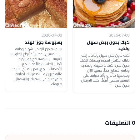
2026-07-08
2026-07-08
كيك بدون بيض سهل
بسبوسة جوز الهند
ولذيذ
بسبوسة جوز الهند .. شهية وطيبة
.. استمتعي بتحضير ألذ أنواع الحلويات
كيك بدون بيض سهل ولذيذ .. إليكِ
العربية .. بسبوسة مع جوز الهند
دليلكِ الكامل لتحضير وصفات الكيك
لأحلى الجلسات والأوقات مع
بدون بيض، كيكات شهية، ومميزة،
الأصدقاء .. مع بعض نصائح الشيف
وطيبة المذاق جداً، جربيها الآن
عالية جبرين و.. نضمن لك إضافة
وقدميها كأسرع وألذ ضيافة على
طبق جديد على سفرتك ولاستقبال
السفرة تعلمي أيضاً: كيك البرتقال
ضيوفك
بدون بيض
0 التعليقات