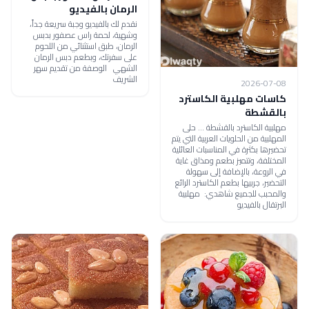
الرمان بالفيديو
نقدم لك بالفيديو وجبة سريعة جداً،
وشهية، لحمة راس عصفور بدبس
الرمان، طبق استثنائي من اللحوم
على سفرتك، وبطعم دبس الرمان
الشهي الوصفة من تقديم سهر
الشريف
2026-07-08
كاسات مهلبية الكاسترد
بالقشطة
مهلبية الكاسترد بالقشطة ... حلى
المهلبية من الحلويات العربية التي يتم
تحضيرها بكثرة في المناسبات العائلية
المختلفة، وتتميز بطعم ومذاق غاية
في الروعة، بالإضافة إلى سهولة
التحضير، جربيها بطعم الكاسترد الرائع
والمحبب للجميع شاهدي: مهلبية
البرتقال بالفيديو