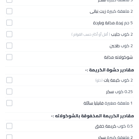
2 ملعقة كبيرة
زيت نباتى
5 جم
زبدة مذابة وباردة
2 كوب
حليب
( أقل أو أكثر حسب القوام )
2 كوب
طحين
شوكولاته مذابة
مقادير حشوة الكريمة :-
2 كوب
كيمة يات
(حلو)
0.25 كوب
سكر
1 ملعقة صغيرة
فانيليا سائلة
مقادير الكريمة المخفوقة بالشوكولاته :-
0.5 كوب
كريمة خفق
2 ملعقة كبيرة
سكر