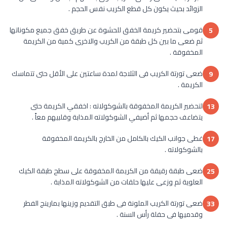
الزوائد بحيث يكون كل قطع الكريب نفس الحجم .
قومى بتحضير كريمة الخفق للحشوة عن طريق خفق جميع مكوناتها
5
ثم ضعى ما بين كل طبقة من الكريب والاخرى كمية من الكريمة
المخفوقة .
ضعى تورتة الكريب فى الثلاجة لمدة ساعتين على الأقل حتى تتماسك
9
الكريمة .
لتحضير الكريمة المخفوقة بالشوكولاته : اخفقي الكريمة حتى
13
يتضاعف حجمها ثم أضيفي الشوكولاته المذابة وقلبيهم معاً .
غطى جوانب الكيك بالكامل من الخارج بالكريمة المخفوقة
17
بالشوكولاته .
ضعى طبقة رقيقة من الكريمة المخفوقة على سطح طبقة الكيك
25
العلوية ثم وزعى عليها حلقات من الشوكولاته المذابة .
ضعى تورتة الكريب الملونة فى طبق التقديم وزينها بمارينج الفطر
33
وقدميها فى حفلة رأس السنة .