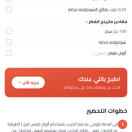
0.25 كوب
رقائق الشوكولاته مذابة
مقادير مارينج الفطر :-
130 جم
سكر
شوكولاته مذابة
ألوان طعام
( اختياري )
اطبخ باللي عندك
جربه الآن
ابحث عن وصفات بناءً على مكوناتك.
خطوات التحضير
فى البداية قومى بتحضير الكريب باستخدام ألوان قوس قزح ( الطريقة
1
عبر الرابط ) ، ضعى رقائق الكريب فوق بعضهم البعض وتخلصى من