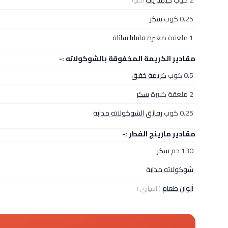
2 كوب
كيمة يات
(حلو)
0.25 كوب
سكر
1 ملعقة صغيرة
فانيليا سائلة
مقادير الكريمة المخفوقة بالشوكولاته :-
0.5 كوب
كريمة خفق
2 ملعقة كبيرة
سكر
0.25 كوب
رقائق الشوكولاته مذابة
مقادير مارينج الفطر :-
130 جم
سكر
شوكولاته مذابة
ألوان طعام
( اختياري )