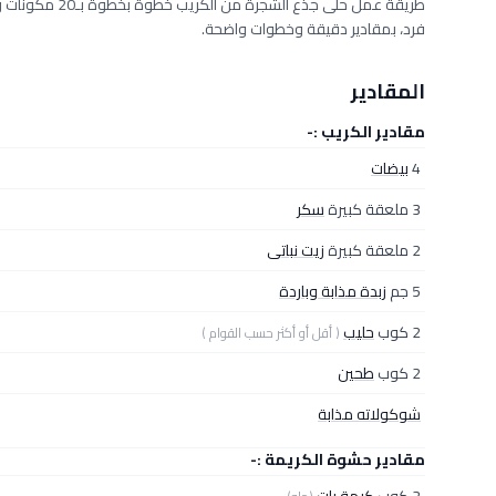
فرد، بمقادير دقيقة وخطوات واضحة.
المقادير
مقادير الكريب :-
4
بيضات
3 ملعقة كبيرة
سكر
2 ملعقة كبيرة
زيت نباتى
5 جم
زبدة مذابة وباردة
2 كوب
حليب
( أقل أو أكثر حسب القوام )
2 كوب
طحين
شوكولاته مذابة
مقادير حشوة الكريمة :-