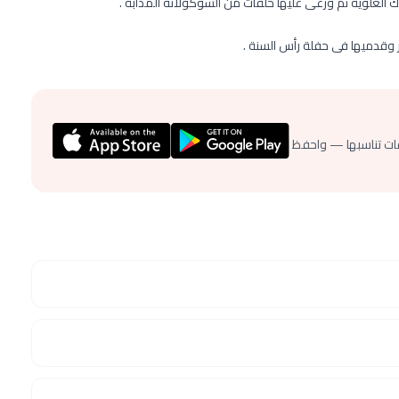
علوية ثم وزعى عليها حلقات من الشوكولاته المذابة .
ر وقدميها فى حفلة رأس السنة .
ات تناسبها — واحفظ