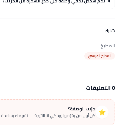
لكم شخص تكفي وصفة حلى جذع الشجرة من الكريب؟
شارك
المطبخ
المطبخ الفرنسي
0 التعليقات
جرّبت الوصفة؟
⭐
كن أول من يقيّمها ويحكي لنا النتيجة — تقييمك يساعد غير