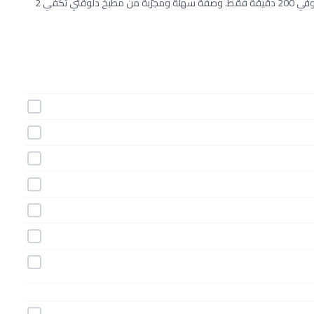
طريقة عمل حلى جذع الشجرة من الكريب خطوة بخطوة بـ20 مكونات وفي 200 دقيقة فقط. وصفة سهلة ومجرّبة من مطبخ دلوقتي تكفي 2