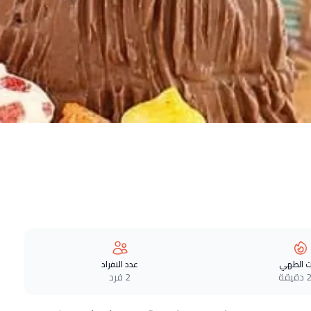
 الطهي
عدد الافراد
قة
2 فرد