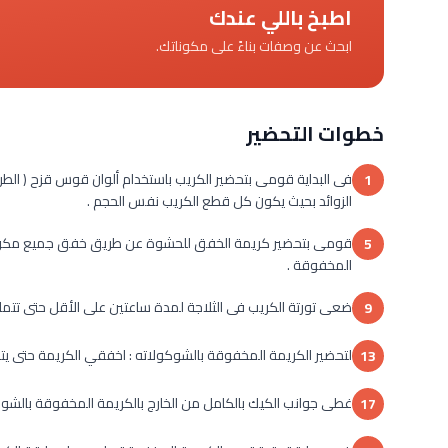
اطبخ باللي عندك
ابحث عن وصفات بناءً على مكوناتك.
خطوات التحضير
فى البداية قومى بتحضير الكريب باستخدام ألوان قوس قزح ( الط
1
الزوائد بحيث يكون كل قطع الكريب نفس الحجم .
قومى بتحضير كريمة الخفق للحشوة عن طريق خفق جميع مكونات
5
المخفوقة .
ضعى تورتة الكريب فى الثلاجة لمدة ساعتين على الأقل حتى تتما
9
لتحضير الكريمة المخفوقة بالشوكولاته : اخفقي الكريمة حتى يت
13
غطى جوانب الكيك بالكامل من الخارج بالكريمة المخفوقة بالشوك
17