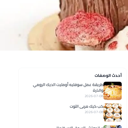
أحدث الوصفات
طريقة عمل سوفليه أومليت الديك الرومي
والذرة
2026-07-08
كب كيك مربى التوت
2026-07-08