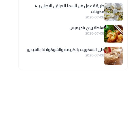
طريقة عمل مَن السما العراقي الاصلي بـ 4
مكونات
2026-07-08
سلطة بيبي شريمبس
2026-07-08
حلى البسكويت بالكريمة والشوكولاتة بالفيديو
2026-07-08