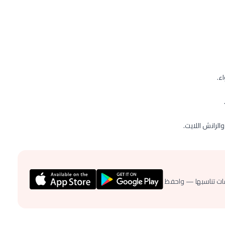
ء.
لرانش اللايت.
ات تناسبها — واحفظ