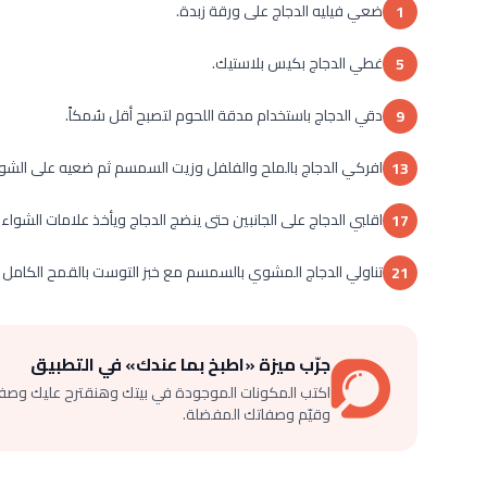
ضعي فيليه الدجاج على ورقة زبدة.
1
غطي الدجاج بكيس بلاستيك.
5
دقي الدجاج باستخدام مدقة اللحوم لتصبح أقل سُمكاً.
9
افركي الدجاج بالملح والفلفل وزيت السمسم ثم ضعيه على الشوا
13
اقلبي الدجاج على الجانبين حتى ينضج الدجاج ويأخذ علامات الشواء.
17
تناولي الدجاج المشوي بالسمسم مع خبز التوست بالقمح الكامل وا
21
جرّب ميزة «اطبخ بما عندك» في التطبيق
اكتب المكونات الموجودة في بيتك وهنقترح عليك وصف
وقيّم وصفاتك المفضلة.