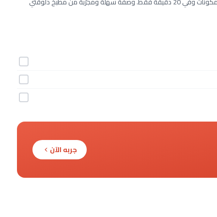
طريقة عمل فيليه الدجاج المشوي – وصفات صحية خطوة بخطوة بـ3 مكونات وفي 20 دقيقة فقط. وصفة سهلة ومجرّبة من مطبخ دلوقتي
جربه الآن