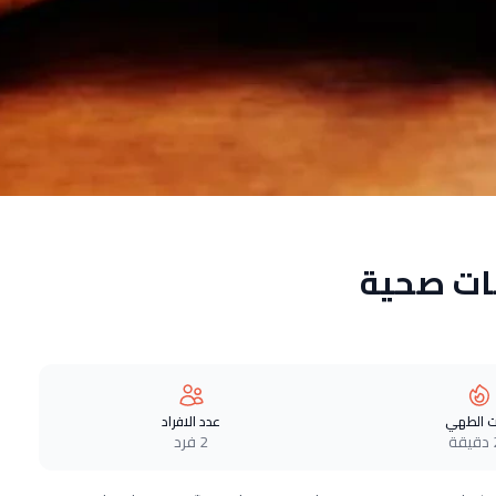
ات صحية
 الطهي
عدد الافراد
ة
2 فرد