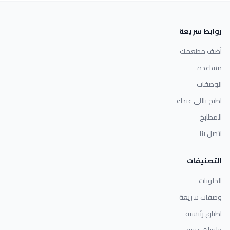
روابط سريعة
أضف مطعمك
مساعدة
الوصفات
اطبخ باللي عندك
المطابخ
اتصل بنا
التصنيفات
الحلويات
وصفات سريعة
اطباق رئيسية
حلويات غربية