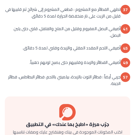
لطهي الفطائر مع المشروم : قطعي المشروم إلى شرائح ثم قلبيها في
37
قليل من الزيت على نار منخفضة الحرارة لمدة 5 دقائق.
أضيفي البصل المفروم وقليل من الملح والفلفل، قلبي حتى يلين
41
البصل.
أضيفي اللحم المقدد المقلي والزبدة وقلبي لمدة 5 دقائق.
45
أضيفي الفطائر والزبدة وقلبيهم حتى يصبح لونهم ذهبياً.
49
جربي أيضاً : فطائر التوت بالزبدة، بيلميني باللحم، فطائر البطاطس، فطائر
57
الجبنة.
جرّب ميزة «اطبخ بما عندك» في التطبيق
اكتب المكونات الموجودة في بيتك وهنقترح عليك وصفات تناسبها