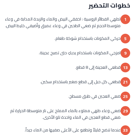
خطوات التحضير
لطهي الفطائر الروسية : اخفقي البيض والماء والزبدة المذابة في وعاء
1
متوسط الحجم ثم ضعي الطحين في وعاء عميق وأضيفي خليط البيض.
حركي المكونات باستخدام شوكة طعام.
5
امزجي المكونات باستخدام يديكِ حتى تصبح عجينة.
9
قطعي العجينة إلى 8 قطع.
13
قطعي كل حبل إلى قطع صغير باستخدام سكين.
21
ضعي العجين في طبق مسطح.
25
ضعي وعاء طهي مملوء بالماء المملح على نار متوسطة الحرارة ثم
29
ضعي قطع العجين في الماء واحدة تلو الأخرى.
عندما تنضج قليلاً وتطفو على الأعلى صفيها من الماء جيداً.
33