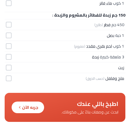
1 كوب
ماء فاتر
150 جم زبدة للفطائر بالمشروم والزبدة :
450 جم
فطر
(طازج)
1 حبة
بصل
1 كوب
لحم بقري مقدد
(مفروم)
3 ملعقة كبيرة
زبدة
زيت
ملح وفلفل
(حسب الذوق)
اطبخ باللي عندك
جربه الآن
ابحث عن وصفات بناءً على مكوناتك.