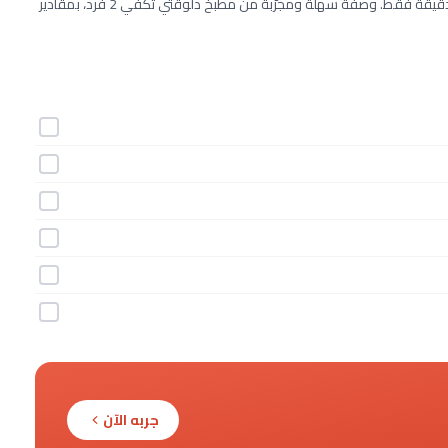
طريقة عمل فطائر جبن الموتزاريلا خطوة بخطوة بـ6 مكونات وفي 30 دقيقة فقط. وصفة سهلة ومجرّبة من مطبخ دلوقتي تكفي 2 فرد، بمقادير
جربه الآن