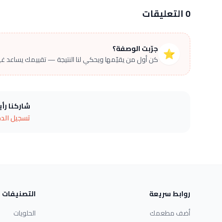
0 التعليقات
جرّبت الوصفة؟
⭐
كن أول من يقيّمها ويحكي لنا النتيجة — تقييمك يساعد غير
شاركنا رأ
تسجيل الد
روابط سريعة
التصنيفات
أضف مطعمك
الحلويات