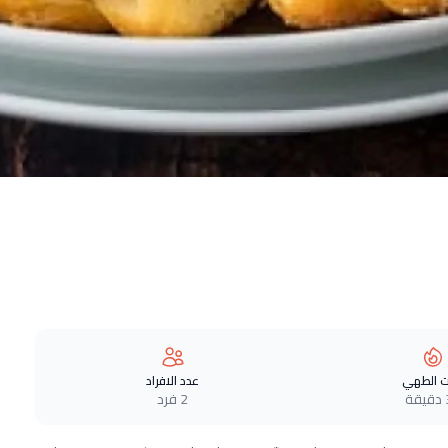
 الطهي
عدد الافراد
ة
2 فرد