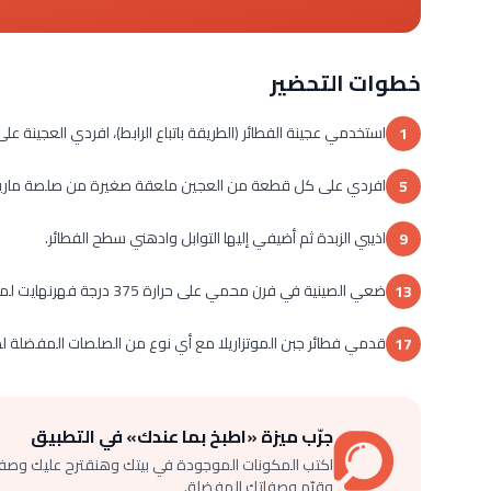
خطوات التحضير
استخدمي عجينة الفطائر (الطريقة باتباع الرابط)، افردي العجينة على لو
1
افردي على كل قطعة من العجين ملعقة صغيرة من صلصة مارينا
5
اذيبي الزبدة ثم أضيفي إليها التوابل وادهني سطح الفطائر.
9
ضعي الصينية في فرن محمي على حرارة 375 درجة فهرنهايت لمدة 12 – 15 دقيقة أو حتى يصبح لونها ذهبياً.
13
قدمي فطائر جبن الموتزاريلا مع أي نوع من الصلصات المفضلة لدي
17
جرّب ميزة «اطبخ بما عندك» في التطبيق
اكتب المكونات الموجودة في بيتك وهنقترح عليك وصف
وقيّم وصفاتك المفضلة.