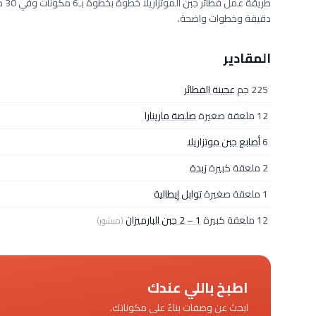
دقيقة وخطوات واضحة.
المقادير
225 جم
عجينة الفطائر
12 ملعقة صغيرة
صلصة مارينارا
6
أصابع جبن موتزاريلا
2 ملعقة كبيرة
زبدة
1 ملعقة صغيرة
توابل إيطالية
12 ملعقة كبيرة
1 – 2 جبن البارميزان
(مبشور)
اطبخ باللي عندك
ابحث عن وصفات بناءً على مكوناتك.