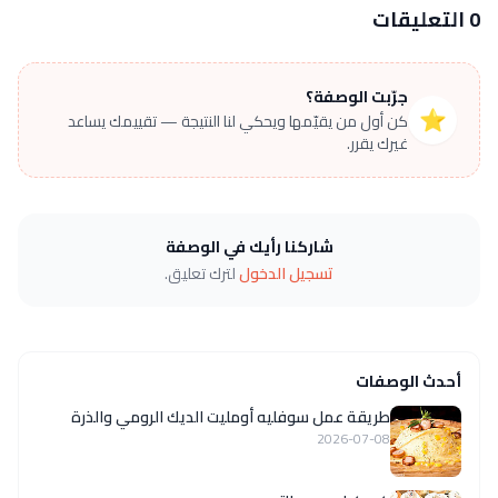
0 التعليقات
جرّبت الوصفة؟
⭐
كن أول من يقيّمها ويحكي لنا النتيجة — تقييمك يساعد
غيرك يقرر.
شاركنا رأيك في الوصفة
تسجيل الدخول
لترك تعليق.
أحدث الوصفات
طريقة عمل سوفليه أومليت الديك الرومي والذرة
2026-07-08