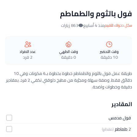
فول بالثوم والطماطم
منذ 4 أسابيع
863 زيارات
سجّل دخولك للتقييم
وقت التحضير
وقت الطهي
عدد الافراد
10 دقيقة
0 دقيقة
2 فرد
طريقة عمل فول بالثوم والطماطم خطوة بخطوة بـ6 مكونات وفي 10
دقائق فقط. وصفة سهلة ومجرّبة من مطبخ دلوقتي تكفي 2 فرد، بمقادير
دقيقة وخطوات واضحة.
المقادير
فول مدمس
2
طماطم
(مقطع)