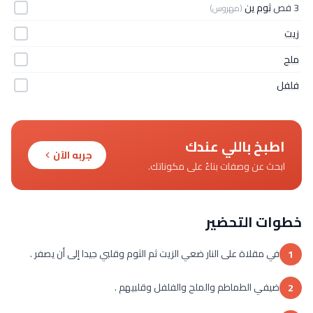
3 فص
ثوم ين
(مهروس)
زيت
ملح
فلفل
اطبخ باللي عندك
جربه الآن
ابحث عن وصفات بناءً على مكوناتك.
خطوات التحضير
في مقلاة على النار ضعي الزيت ثم الثوم وقلبي جيدا إلى أن يصفر .
1
ضيفي الطماطم والملح والفلفل وقلبيهم .
2