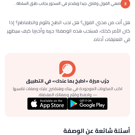
ضعي الفول وقلبي جيدا ويقدم في السحور بجانب طبق السلطة .
3
هل أنت من محبي الفول؟ هل تحب الطبخ بالثوم والطماطم؟ إذا
كان الأمر كذلك، فستحب هذه الوصفة! جربه وأخبرنا كيف سيظهر
في التعليقات أدناه.
جرّب ميزة «اطبخ بما عندك» في التطبيق
اكتب المكونات الموجودة في بيتك وهنقترح عليك وصفات تناسبها
— واحفظ وقيّم وصفاتك المفضلة.
أسئلة شائعة عن الوصفة